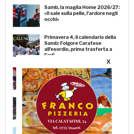
Samb, la maglia Home 2026/27:
«Il sale sulla pelle, l’ardore negli
occhi»
Primavera 4, il calendario della
Samb: Folgore Caratese
all’esordio, prima trasferta a
Forlì
X
Samb, su il sipario: stasera la
presentazione della squadra in
piazza Giorgini
Pescara-Samb, l’Osservatorio
rimanda la decisione al CASMS:
possibile divieto
Samb, ripresi gli allenamenti: