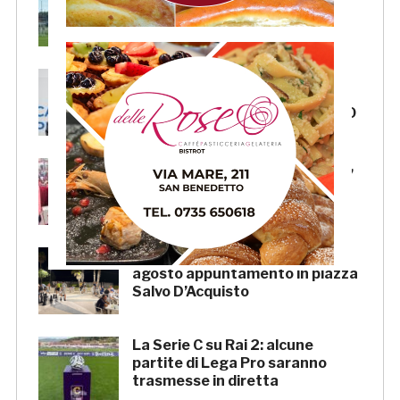
doppia seduta al Ciarrocchi. A
parte Tunjov
La Samb smentisce notizie e
ricostruzioni riguardanti la
cessione del club. COMUNICATO
FOCUS – Giusto criticare Massi,
ma anche riconoscerne i meriti
Scacchi in piazza: giovedì 6
agosto appuntamento in piazza
Salvo D’Acquisto
La Serie C su Rai 2: alcune
partite di Lega Pro saranno
trasmesse in diretta