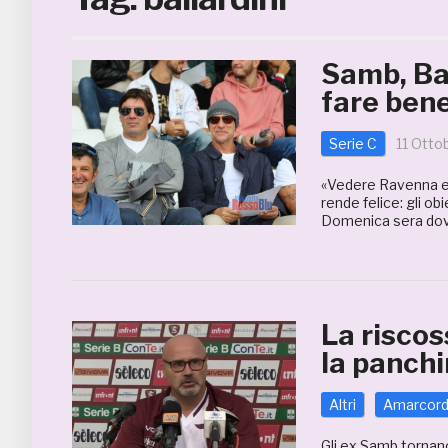
Samb, Ba
fare bene
Serie C
11 Otto
«Vedere Ravenna e 
rende felice: gli o
Domenica sera dovr
La riscos
la panchi
Altri
Amarcor
Gli ex Samb tornan