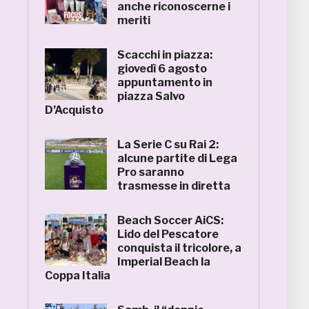
anche riconoscerne i
meriti
Scacchi in piazza:
giovedì 6 agosto
appuntamento in
piazza Salvo
D’Acquisto
La Serie C su Rai 2:
alcune partite di Lega
Pro saranno
trasmesse in diretta
Beach Soccer AiCS:
Lido del Pescatore
conquista il tricolore, a
Imperial Beach la
Coppa Italia