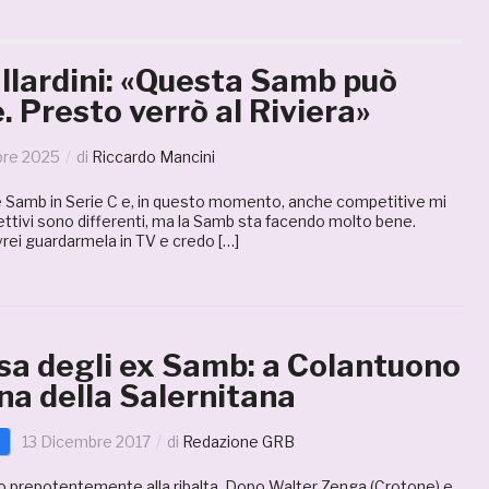
llardini: «Questa Samb può
. Presto verrò al Riviera»
bre 2025
di
Riccardo Mancini
Samb in Serie C e, in questo momento, anche competitive mi
biettivi sono differenti, ma la Samb sta facendo molto bene.
ei guardarmela in TV e credo […]
sa degli ex Samb: a Colantuono
na della Salernitana
d
13 Dicembre 2017
di
Redazione GRB
o prepotentemente alla ribalta. Dopo Walter Zenga (Crotone) e