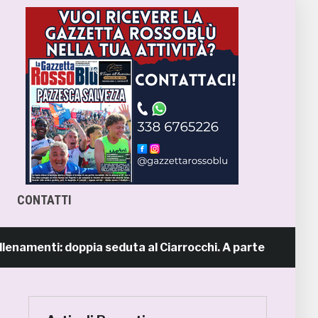
CONTATTI
namenti: doppia seduta al Ciarrocchi. A parte Tunjov