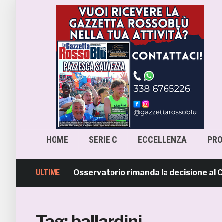
HOME
SERIE C
ECCELLENZA
PR
scara-Samb, l’Osservatorio rimanda la decisione al CASM
ULTIME
Tag:
ballardini