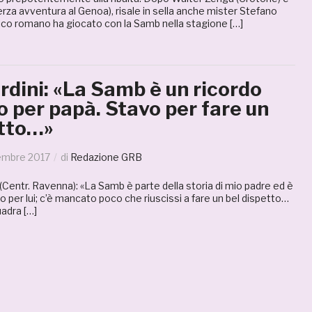
terza avventura al Genoa), risale in sella anche mister Stefano
nico romano ha giocato con la Samb nella stagione […]
ardini: «La Samb è un ricordo
o per papà. Stavo per fare un
etto…»
embre 2017
di
Redazione GRB
entr. Ravenna): «La Samb è parte della storia di mio padre ed è
mo per lui; c’è mancato poco che riuscissi a fare un bel dispetto…
uadra […]