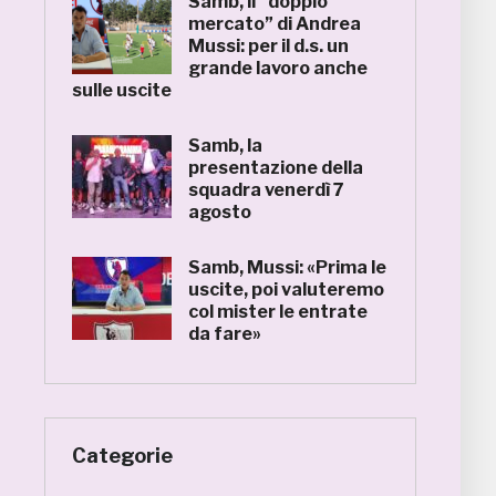
Samb, il “doppio
mercato” di Andrea
Mussi: per il d.s. un
grande lavoro anche
sulle uscite
Samb, la
presentazione della
squadra venerdì 7
agosto
Samb, Mussi: «Prima le
uscite, poi valuteremo
col mister le entrate
da fare»
Categorie