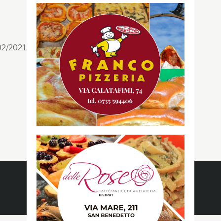
Segui la GRB
Facebook
/02/2021 n. 199/2021
Instagram
Twitter
Youtube
Gazzetta RossoBlù