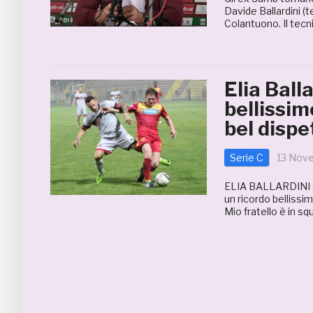
Davide Ballardini (
Colantuono. Il tec
Elia Ball
bellissim
bel disp
Serie C
13 Nov
ELIA BALLARDINI (C
un ricordo bellissi
Mio fratello è in sq