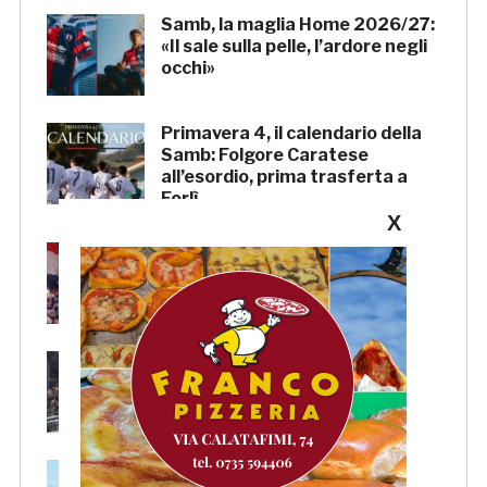
Samb, la maglia Home 2026/27:
«Il sale sulla pelle, l’ardore negli
occhi»
Primavera 4, il calendario della
Samb: Folgore Caratese
all’esordio, prima trasferta a
Forlì
X
Samb, su il sipario: stasera la
presentazione della squadra in
piazza Giorgini
Pescara-Samb, l’Osservatorio
rimanda la decisione al CASMS:
possibile divieto
Samb, ripresi gli allenamenti: