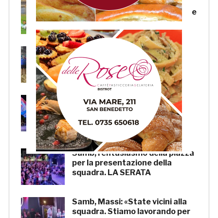
Samb-Lanciano 4-0: in gol
Faggioli (doppietta), Candellori e
Perrotta. LA CRONACA
La Samb Beach Soccer batte
Milano 9-3 e va in Semifinale
Scudetto!
Samb, Boscaglia: «Senza voi
tifosi non saremmo nulla.
Promettiamo lavoro e maglia
sudata»
Samb, l’entusiasmo della piazza
per la presentazione della
squadra. LA SERATA
Samb, Massi: «State vicini alla
squadra. Stiamo lavorando per