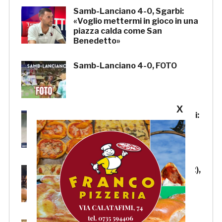
Samb-Lanciano 4-0, Sgarbi:
«Voglio mettermi in gioco in una
piazza calda come San
Benedetto»
Samb-Lanciano 4-0, FOTO
X
Samb-Lanciano 4-0, Pierantoni:
«Samb ben organizzata,
Boscaglia è un maestro di
tattica»
Samb-Lanciano 4-0: Faggioli (2),
Candellori e Perrotta in gol
nell’ultima amichevole.
CRONACA