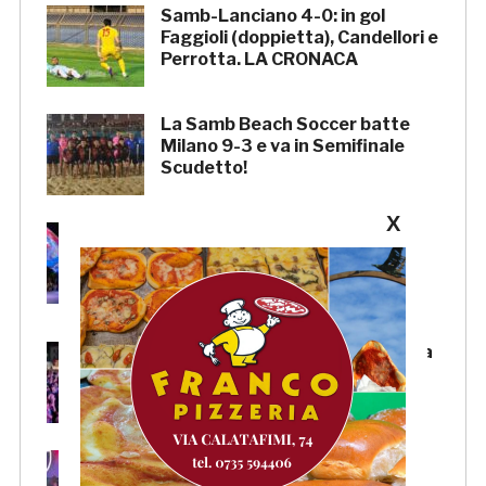
Samb-Lanciano 4-0: in gol
Faggioli (doppietta), Candellori e
Perrotta. LA CRONACA
La Samb Beach Soccer batte
Milano 9-3 e va in Semifinale
Scudetto!
X
Samb, Boscaglia: «Senza voi
tifosi non saremmo nulla.
Promettiamo lavoro e maglia
sudata»
Samb, l’entusiasmo della piazza
per la presentazione della
squadra. LA SERATA
Samb, Massi: «State vicini alla
squadra. Stiamo lavorando per