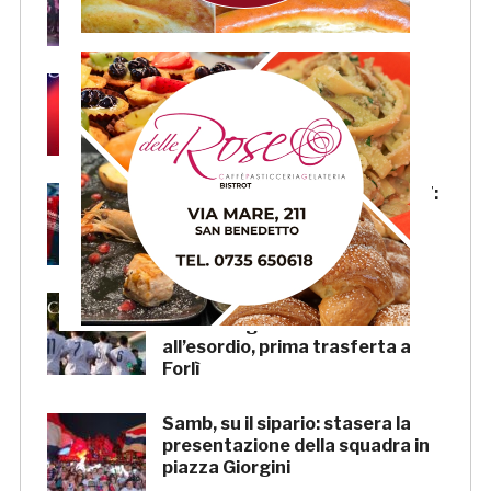
crescere»
Samb, Lorenzo Sgarbi è
ufficiale: l’attaccante arriva in
prestito dal Napoli
Samb, la maglia Home 2026/27:
«Il sale sulla pelle, l’ardore negli
occhi»
Primavera 4, il calendario della
Samb: Folgore Caratese
all’esordio, prima trasferta a
Forlì
Samb, su il sipario: stasera la
presentazione della squadra in
piazza Giorgini