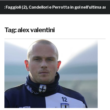
aggioli (2), Candellori e Perrotta in gol nell’ultima am
Tag:
alex valentini