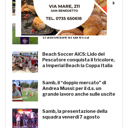
agosto appuntamento in piazza
Salvo D’Acquisto
La Serie C su Rai 2: alcune
partite di Lega Pro saranno
trasmesse in diretta
Beach Soccer AiCS: Lido del
Pescatore conquista il tricolore,
a Imperial Beach la Coppa Italia
Samb, il “doppio mercato” di
Andrea Mussi: per il d.s. un
grande lavoro anche sulle uscite
Samb, la presentazione della
squadra venerdì 7 agosto