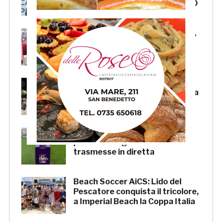
cessione del club. COMUNICATO
FOCUS – Giusto criticare Massi,
ma anche riconoscerne i meriti
Scacchi in piazza: giovedì 6
agosto appuntamento in piazza
Salvo D’Acquisto
La Serie C su Rai 2: alcune
partite di Lega Pro saranno
trasmesse in diretta
Beach Soccer AiCS: Lido del
Pescatore conquista il tricolore,
a Imperial Beach la Coppa Italia