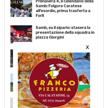
Primavera 4, il calendario della
Samb: Folgore Caratese
all’esordio, prima trasferta a
Forlì
Samb, su il sipario: stasera la
presentazione della squadra in
piazza Giorgini
X
Pescara-Samb, l’Osservatorio
rimanda la decisione al CASMS:
possibile divieto
Samb, ripresi gli allenamenti:
doppia seduta al Ciarrocchi. A
parte Tunjov
La Samb smentisce notizie e
ricostruzioni riguardanti la