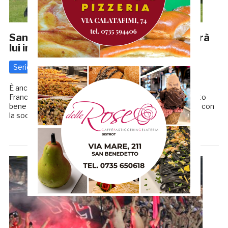
Samb-Stanco: futuro incerto, ma ci sarà
lui in attacco contro la Sanremese
Serie C
27 Luglio 2018
di
Redazione GRB
È ancora da definire, in casa Samb, la vicenda relativa a
Francesco Stanco. L’attaccante ex Cremonese, che tanto
bene sta facendo nel ritiro di Roccaporena, sta trattando con
la società il rinnovo del contratto: lui […]