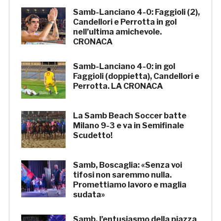
Samb-Lanciano 4-0: Faggioli (2),
Candellori e Perrotta in gol
nell’ultima amichevole.
CRONACA
Samb-Lanciano 4-0: in gol
Faggioli (doppietta), Candellori e
Perrotta. LA CRONACA
La Samb Beach Soccer batte
Milano 9-3 e va in Semifinale
Scudetto!
Samb, Boscaglia: «Senza voi
tifosi non saremmo nulla.
Promettiamo lavoro e maglia
sudata»
Samb, l’entusiasmo della piazza