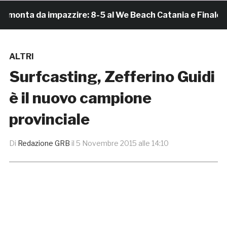
nta da impazzire: 8-5 al We Beach Catania e Finale Scud
ALTRI
Surfcasting, Zefferino Guidi
è il nuovo campione
provinciale
Di
Redazione GRB
il
5 Novembre 2015 alle 14:10