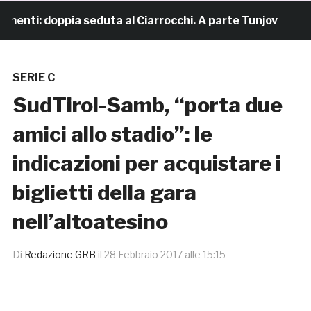
enti: doppia seduta al Ciarrocchi. A parte Tunjov
19 
SERIE C
SudTirol-Samb, “porta due
amici allo stadio”: le
indicazioni per acquistare i
biglietti della gara
nell’altoatesino
Di
Redazione GRB
il
28 Febbraio 2017 alle 15:15