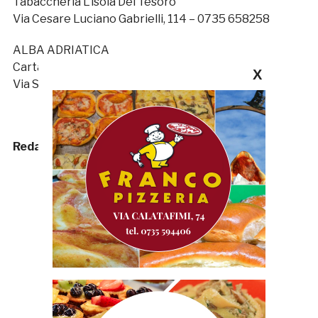
Tabaccheria L’isola Del Tesoro
Via Cesare Luciano Gabrielli, 114 – 0735 658258
ALBA ADRIATICA
Carta&Co
X
Via SS 16 Adriatica, 74 – 0861 1756926
Redazione