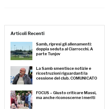
Articoli Recenti
Samb, ripresi gli allenamenti:
doppia seduta al Ciarrocchi. A
parte Tunjov
La Samb smentisce notizie e
ricostruzioni riguardanti la
cessione del club. COMUNICATO
FOCUS – Giusto criticare Massi,
ma anche riconoscerne i meriti