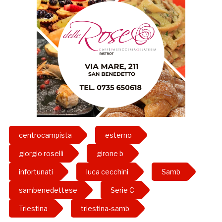
centrocampista
esterno
giorgio roselli
girone b
infortunati
luca cecchini
Samb
sambenedettese
Serie C
Triestina
triestina-samb