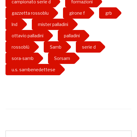
campionato serie d
formazioni
gazzetta rossoblu
girone f
grb
lnd
mister palladini
ottavio palladini
palladini
rossoblù
Samb
serie d
sora-samb
Sorsam
u.s. sambenedettese