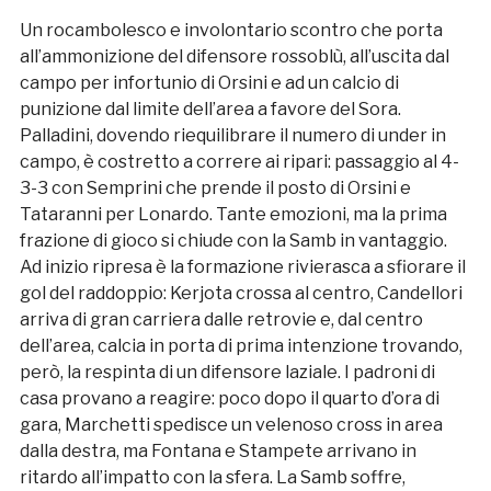
Un rocambolesco e involontario scontro che porta
all’ammonizione del difensore rossoblù, all’uscita dal
campo per infortunio di Orsini e ad un calcio di
punizione dal limite dell’area a favore del Sora.
Palladini, dovendo riequilibrare il numero di under in
campo, è costretto a correre ai ripari: passaggio al 4-
3-3 con Semprini che prende il posto di Orsini e
Tataranni per Lonardo. Tante emozioni, ma la prima
frazione di gioco si chiude con la Samb in vantaggio.
Ad inizio ripresa è la formazione rivierasca a sfiorare il
gol del raddoppio: Kerjota crossa al centro, Candellori
arriva di gran carriera dalle retrovie e, dal centro
dell’area, calcia in porta di prima intenzione trovando,
però, la respinta di un difensore laziale. I padroni di
casa provano a reagire: poco dopo il quarto d’ora di
gara, Marchetti spedisce un velenoso cross in area
dalla destra, ma Fontana e Stampete arrivano in
ritardo all’impatto con la sfera. La Samb soffre,