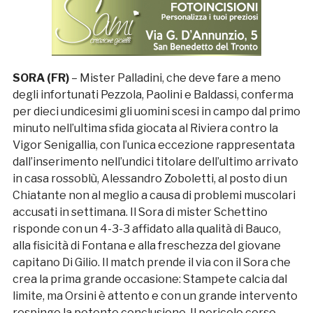
SORA (FR)
– Mister Palladini, che deve fare a meno
degli infortunati Pezzola, Paolini e Baldassi, conferma
per dieci undicesimi gli uomini scesi in campo dal primo
minuto nell’ultima sfida giocata al Riviera contro la
Vigor Senigallia, con l’unica eccezione rappresentata
dall’inserimento nell’undici titolare dell’ultimo arrivato
in casa rossoblù, Alessandro Zoboletti, al posto di un
Chiatante non al meglio a causa di problemi muscolari
accusati in settimana. Il Sora di mister Schettino
risponde con un 4-3-3 affidato alla qualità di Bauco,
alla fisicità di Fontana e alla freschezza del giovane
capitano Di Gilio. Il match prende il via con il Sora che
crea la prima grande occasione: Stampete calcia dal
limite, ma Orsini è attento e con un grande intervento
respinge la potente conclusione. Il pericolo corso