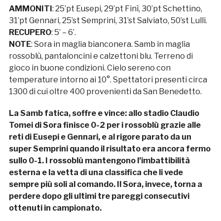
AMMONITI
: 25’pt Eusepi, 29’pt Finì, 30’pt Schettino,
31’pt Gennari, 25’st Semprini, 31’st Salviato, 50’st Lulli.
RECUPERO
: 5’ – 6’.
NOTE
: Sora in maglia bianconera. Samb in maglia
rossoblù, pantaloncini e calzettoni blu. Terreno di
gioco in buone condizioni. Cielo sereno con
temperature intorno ai 10°. Spettatori presenti circa
1300 di cui oltre 400 provenienti da San Benedetto.
La Samb fatica, soffre e vince: allo stadio Claudio
Tomei di Sora finisce 0-2 per i rossoblù grazie alle
reti di Eusepi e Gennari, e al rigore parato da un
super Semprini quando il risultato era ancora fermo
sullo 0-1. I rossoblù mantengono l’imbattibilità
esterna e la vetta di una classifica che li vede
sempre più soli al comando. Il Sora, invece, torna a
perdere dopo gli ultimi tre pareggi consecutivi
ottenuti in campionato.