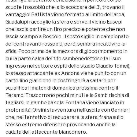
scuote i rossoblù che, allo scoccare del 3’, trovano il
vantaggio: Battista viene fermato al limite dell’area,
Guadalupi raccoglie la sfera e serve il vicino Eusepi
che lascia partire un tiro preciso e potente che non
lascia scampo a Boscolo. Il sesto sigillo in campionato
del centravanti rossoblù, però, sembra incattivire la
sfida. Poco prima della mezz’ora di gioco (momento in
cui la parte calda del tifo sambenedettese fa il suo
ingresso nel settore ospiti dello stadio Claudio Tomei),
lo stesso attaccante ex Ancona viene punito con un
cartellino giallo che lo costringerà a saltare per
squalifica il match di domenica prossima contro il
Teramo. Trascorrono pochi minuti e la Samb rischia di
tagliarsi le gambe da sola: Fontana viene lanciato in
profondità, Orsini si avventura nell’uscita con Gennari
che, nel tentativo di recuperare la sfera, frana sullo
stesso estremo difensore provocando anche la
caduta dell’attaccante bianconero.