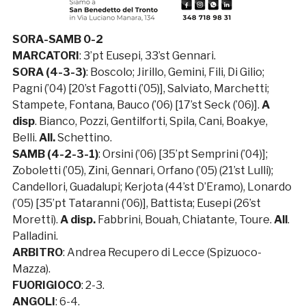
SORA-SAMB 0-2
MARCATORI
: 3’pt Eusepi, 33’st Gennari.
SORA (4-3-3)
: Boscolo; Jirillo, Gemini, Fili, Di Gilio;
Pagni (’04) [20’st Fagotti (’05)], Salviato, Marchetti;
Stampete, Fontana, Bauco (’06) [17’st Seck (’06)].
A
disp
. Bianco, Pozzi, Gentilforti, Spila, Cani, Boakye,
Belli.
All.
Schettino.
SAMB (4-2-3-1)
: Orsini (’06) [35’pt Semprini (’04)];
Zoboletti (’05), Zini, Gennari, Orfano (’05) (21’st Lulli);
Candellori, Guadalupi; Kerjota (44’st D’Eramo), Lonardo
(’05) [35’pt Tataranni (’06)], Battista; Eusepi (26’st
Moretti).
A disp.
Fabbrini, Bouah, Chiatante, Toure.
All
.
Palladini.
ARBITRO
: Andrea Recupero di Lecce (Spizuoco-
Mazza).
FUORIGIOCO
: 2-3.
ANGOLI
: 6-4.