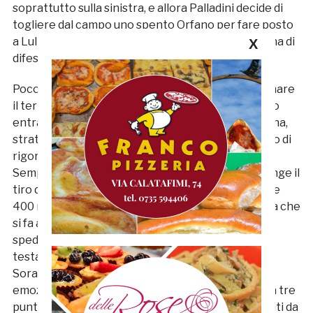
soprattutto sulla sinistra, e allora Palladini decide di
togliere dal campo uno spento Orfano per fare posto
a Lulli, con Candellori che scala sulla corsia mancina di
X
difesa.
Poco dopo anche Eusepi è costretto ad abbandonare
il terreno di gioco per un problema fisico: in campo
entra Moretti. Il Sora, però, ci crede e al 28’ Fontana,
strattonato in area da Gennari, si procura un calcio di
rigore: sul dischetto si presenta Stampete, ma
Semprini è un fulmine e, con un balzo felino, respinge il
tiro dagli undici metri del fantasista laziale. Gli oltre
400 rossoblù giunti al Tomei fanno festa. Una gioia che
si fa ancora più rumorosa quando, al 33’, Gennari
spedisce la sfera in fondo al sacco con un colpo di
testa perentorio su cross dalla destra di Kerjota. Il
Sora è stordito e il match scivola via senza grandi
emozioni verso la conclusione. La Samb conquista tre
punti importanti che, in virtù dei passi falsi compiuti da