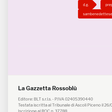
d.g.
pre
sambenedettes
La Gazzetta Rossoblù
Editore: BLT s.r.l.s. - P.IVA 02405390440
Testata iscritta al Tribunale di Ascoli Piceno il 26
Iscrizione al ROC n. 37788