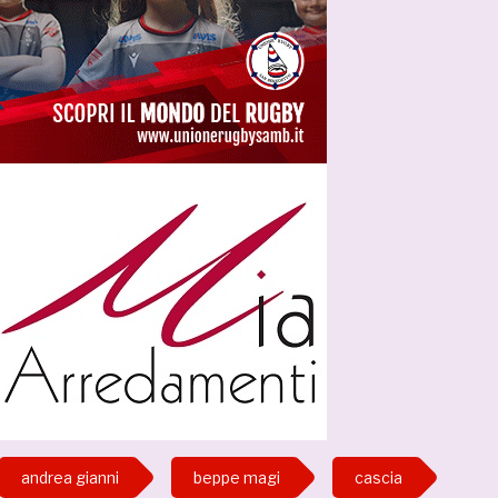
andrea gianni
beppe magi
cascia