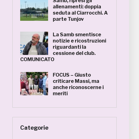
Samb, ripresi gli
allenamenti: doppia
seduta al Ciarrocchi. A
parte Tunjov
La Samb smentisce
notizie e ricostruzioni
riguardanti la
cessione del club.
COMUNICATO
FOCUS – Giusto
criticare Massi, ma
anche riconoscerne i
meriti
Categorie