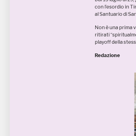
con l’esordio in T
al Santuario di San
Non è una prima vo
ritirati “spiritua
playoff della stes
Redazione