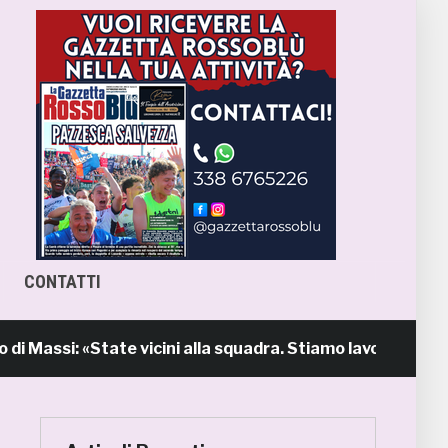
CONTATTI
assi: «State vicini alla squadra. Stiamo lavorando per cre