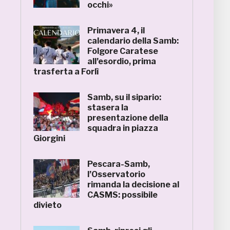
occhi»
Primavera 4, il
calendario della Samb:
Folgore Caratese
all’esordio, prima
trasferta a Forlì
Samb, su il sipario:
stasera la
presentazione della
squadra in piazza
Giorgini
Pescara-Samb,
l’Osservatorio
rimanda la decisione al
CASMS: possibile
divieto