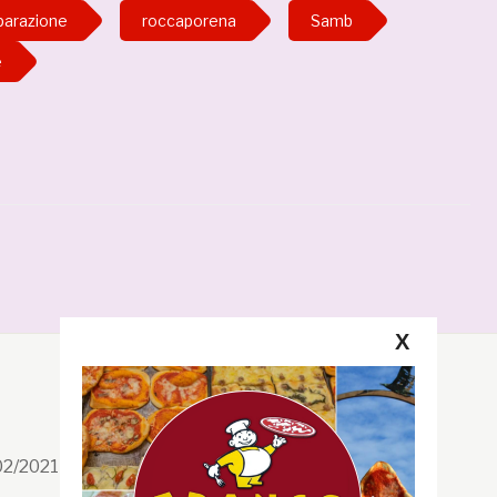
parazione
roccaporena
Samb
e
X
Segui la GRB
Facebook
/02/2021 n. 199/2021