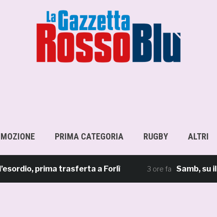
OMOZIONE
PRIMA CATEGORIA
RUGBY
ALTRI
o, prima trasferta a Forlì
Samb, su il sipar
3 ore fa