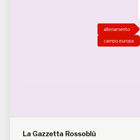
allenamento
campo europa
La Gazzetta Rossoblù