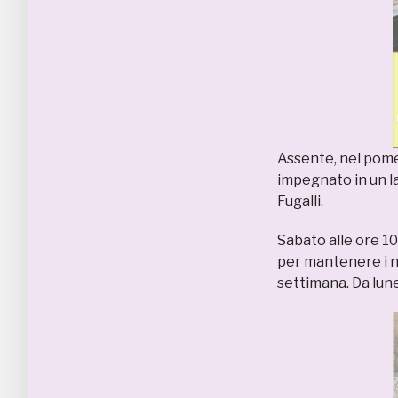
Assente, nel pome
impegnato in un la
Fugalli.
Sabato alle ore 1
per mantenere i n
settimana. Da lune