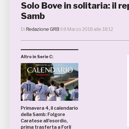
Solo Bove in solitaria: il 
Samb
Di
Redazione GRB
il
8 Marzo 2018 alle 18:12
Altro in Serie C:
Primavera 4, il calendario
della Samb: Folgore
Caratese all’esordio,
prima trasferta a Forlì