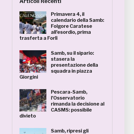
Articoli Recenti
Primavera 4, il
calendario della Samb:
Folgore Caratese
all’esordio, prima
trasferta a Forlì
Samb, su il sipario:
stasera la
presentazione della
squadra in piazza
Giorgini
Pescara-Samb,
l’Osservatorio
rimanda la decisione al
CASMS: possibile
divieto
Samb, ripresi gli