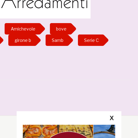
Amichevole
bove
girone b
Samb
Serie C
X
Segui la GRB