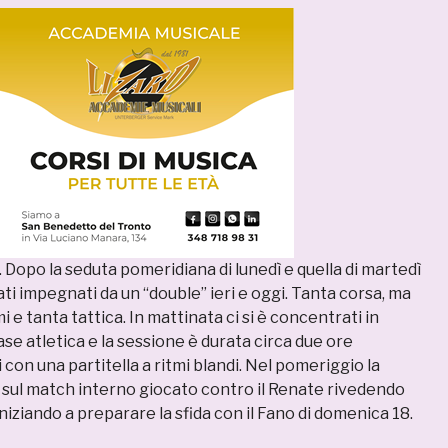
 Dopo la seduta pomeridiana di lunedì e quella di martedì
ati impegnati da un “double” ieri e oggi. Tanta corsa, ma
 e tanta tattica. In mattinata ci si è concentrati in
fase atletica e la sessione è durata circa due ore
con una partitella a ritmi blandi. Nel pomeriggio la
 sul match interno giocato contro il Renate rivedendo
niziando a preparare la sfida con il Fano di domenica 18.