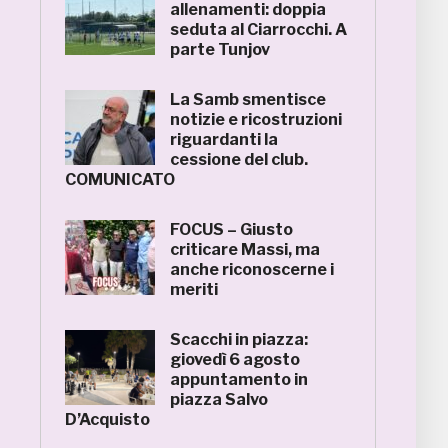
allenamenti: doppia
seduta al Ciarrocchi. A
parte Tunjov
La Samb smentisce
notizie e ricostruzioni
riguardanti la
cessione del club.
COMUNICATO
FOCUS – Giusto
criticare Massi, ma
anche riconoscerne i
meriti
Scacchi in piazza:
giovedì 6 agosto
appuntamento in
piazza Salvo
D’Acquisto