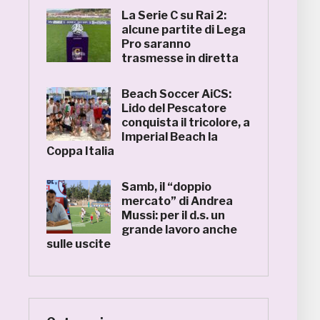
La Serie C su Rai 2:
alcune partite di Lega
Pro saranno
trasmesse in diretta
Beach Soccer AiCS:
Lido del Pescatore
conquista il tricolore, a
Imperial Beach la
Coppa Italia
Samb, il “doppio
mercato” di Andrea
Mussi: per il d.s. un
grande lavoro anche
sulle uscite