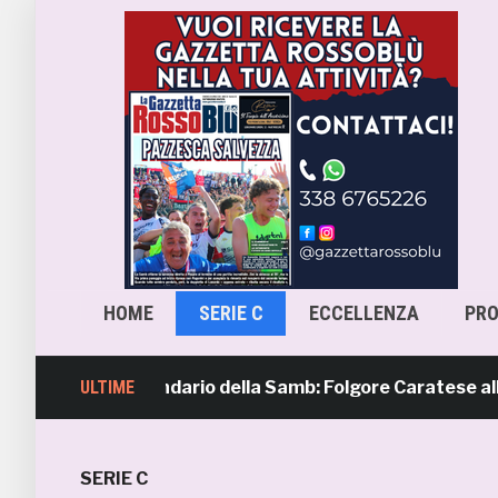
HOME
SERIE C
ECCELLENZA
PR
ra 4, il calendario della Samb: Folgore Caratese all’esordi
ULTIME
SERIE C