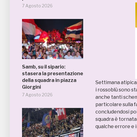
7 Agosto 2026
Samb, su il sipario:
stasera la presentazione
della squadra in piazza
Settimana atipica.
Giorgini
i rossoblù sono st
7 Agosto 2026
anche tanti schemi
particolare sulla 
concludendosi poi 
squadra è tornata
qualche errore e i