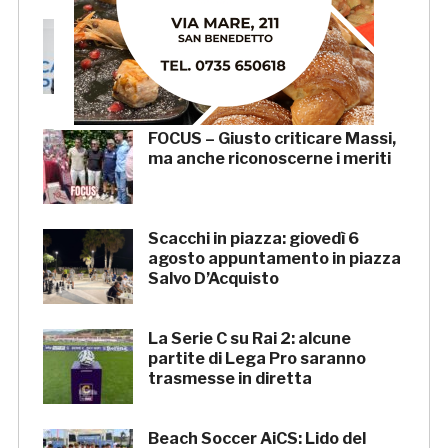
La Samb smentisce notizie e
ricostruzioni che parlano di
cessione del club. IL
COMUNICATO
FOCUS – Giusto criticare Massi,
ma anche riconoscerne i meriti
Scacchi in piazza: giovedì 6
agosto appuntamento in piazza
Salvo D’Acquisto
La Serie C su Rai 2: alcune
partite di Lega Pro saranno
trasmesse in diretta
Beach Soccer AiCS: Lido del