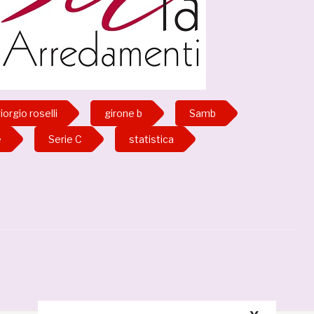
iorgio roselli
girone b
Samb
e
Serie C
statistica