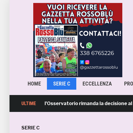
HOME
SERIE C
ECCELLENZA
PR
cara-Samb, l’Osservatorio rimanda la decisione al CASMS:
ULTIME
SERIE C