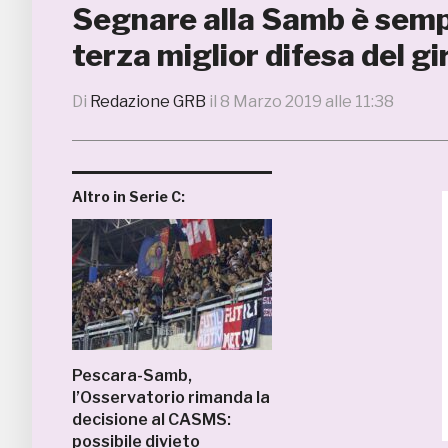
Segnare alla Samb è sempre 
terza miglior difesa del g
Di
Redazione GRB
il
8 Marzo 2019 alle 11:38
Altro in Serie C:
Pescara-Samb,
l’Osservatorio rimanda la
decisione al CASMS:
possibile divieto