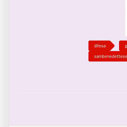
difesa
g
sambenedettes