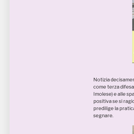
Notizia decisament
come terza difes
Imolese) e alle spa
positiva se si ragi
predilige la prati
segnare.