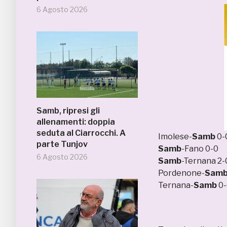
6 Agosto 2026
Samb, ripresi gli
allenamenti: doppia
seduta al Ciarrocchi. A
Imolese-
Samb
0-
parte Tunjov
Samb
-Fano 0-0
6 Agosto 2026
Samb
-Ternana 2-
Pordenone-
Sam
Ternana-
Samb
0-