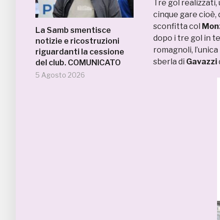
Tre gol realizzati
cinque gare cioè, 
sconfitta col
Mon
La Samb smentisce
dopo i tre gol in 
notizie e ricostruzioni
romagnoli, l’unica
riguardanti la cessione
sberla di
Gavazzi
del club. COMUNICATO
5 Agosto 2026