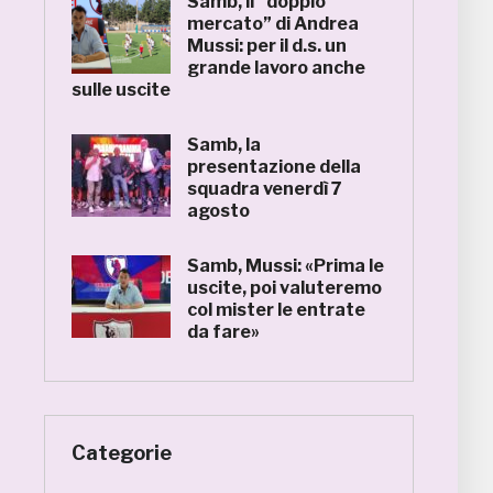
Samb, il “doppio
mercato” di Andrea
Mussi: per il d.s. un
grande lavoro anche
sulle uscite
Samb, la
presentazione della
squadra venerdì 7
agosto
Samb, Mussi: «Prima le
uscite, poi valuteremo
col mister le entrate
da fare»
Categorie