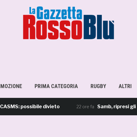
OMOZIONE
PRIMA CATEGORIA
RUGBY
ALTRI
 possibile divieto
Samb, ripresi gli allen
22 ore fa