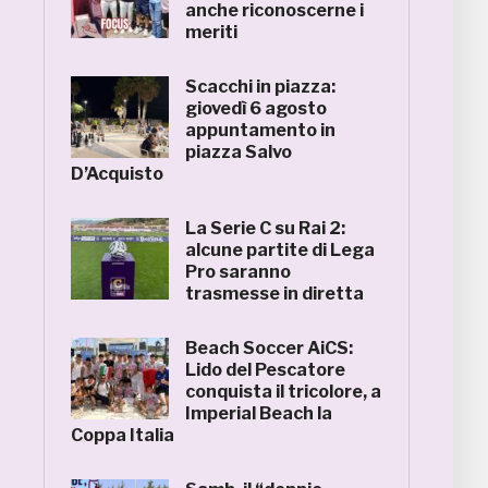
anche riconoscerne i
meriti
Scacchi in piazza:
giovedì 6 agosto
appuntamento in
piazza Salvo
D’Acquisto
La Serie C su Rai 2:
alcune partite di Lega
Pro saranno
trasmesse in diretta
Beach Soccer AiCS:
Lido del Pescatore
conquista il tricolore, a
Imperial Beach la
Coppa Italia