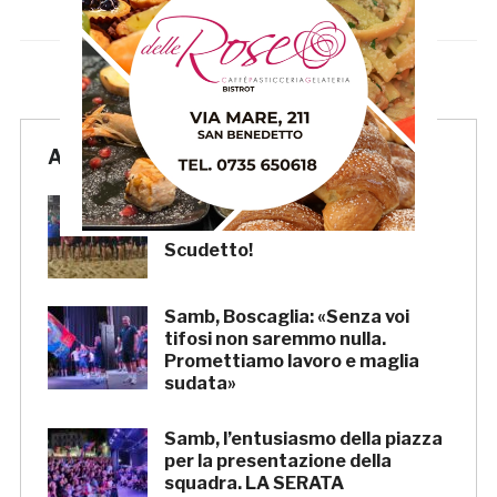
Articoli Recenti
La Samb Beach Soccer batte
Milano 9-3 e va in Semifinale
Scudetto!
Samb, Boscaglia: «Senza voi
tifosi non saremmo nulla.
Promettiamo lavoro e maglia
sudata»
Samb, l’entusiasmo della piazza
per la presentazione della
squadra. LA SERATA