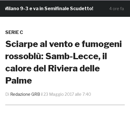
lano 9-3 e va in Semifinale Scudetto!
Samb
4 ore fa
SERIE C
Sciarpe al vento e fumogeni
rossoblù: Samb-Lecce, il
calore del Riviera delle
Palme
Di
Redazione GRB
il
23 Maggio 2017 alle 7:40