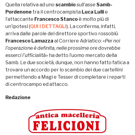
Quella relativa ad uno
scambio
sull’asse
Samb-
Pordenone
tra il centrocampista
Luca Lulli
e
l’attaccante
Francesco Stanco
è molto più di
un’ipotesi (
QUI I DETTAGLI
). La conferma, infatti,
arriva dalle parole del direttore sportivo rossoblù
Francesco Lamazza
al Corriere Adriatico:
«Per noi
l’operazione è definita, nelle prossime ore dovrebbe
esserci l’ufficialità»
ha detto l’uomo mercato della
Samb. Le due società, dunque, non hanno fatto fatica a
trovare un accordo per lo scambio dei due cartellini
permettendo a Magi e Tesser di completare i reparti
di centrocampo ed attacco.
Redazione