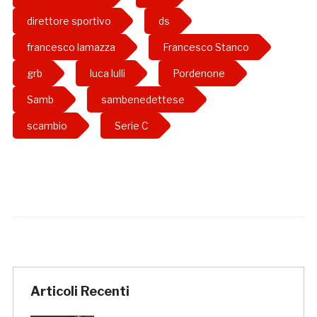
direttore sportivo
ds
francesco lamazza
Francesco Stanco
grb
luca lulli
Pordenone
Samb
sambenedettese
scambio
Serie C
Articoli Recenti