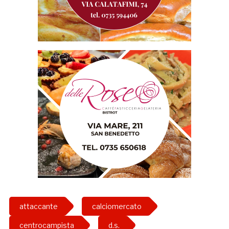
attaccante
calciomercato
centrocampista
d.s.