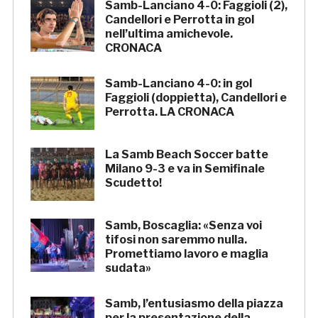
Samb-Lanciano 4-0: Faggioli (2),
Candellori e Perrotta in gol
nell’ultima amichevole.
CRONACA
Samb-Lanciano 4-0: in gol
Faggioli (doppietta), Candellori e
Perrotta. LA CRONACA
La Samb Beach Soccer batte
Milano 9-3 e va in Semifinale
Scudetto!
Samb, Boscaglia: «Senza voi
tifosi non saremmo nulla.
Promettiamo lavoro e maglia
sudata»
Samb, l’entusiasmo della piazza
per la presentazione della