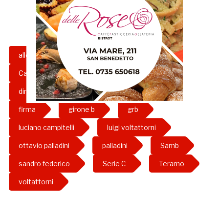
allenatore
calciomercato
Campitelli
contratto
d.s.
direttore sportivo
ds
federico
firma
girone b
grb
luciano campitelli
luigi voltattorni
ottavio palladini
palladini
Samb
sandro federico
Serie C
Teramo
voltattorni