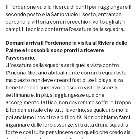
Il Pordenone va alla ricerca di punti per raggiungere il
secondo posto e la Samb vuole il sesto, entrambe
cercano la vittoria con un orecchio rivolto agli altri
campi. Il tecnico conferma l’ossatura della squadra…
Domani arriva il Pordenone in visita al Riviera delle
Palme e i rossoblù sono pronti a ricevere
l'avversario
:
«L’ossatura della squadra sarà quella vista contro
l’Ancona. Giocano abitualmente con un trequartista,
ma questo non deve crearci fastidi: se il play si alza
bene facendo quel lavoro oscuro visto la scorsa
settimana e, in più, si aggiungesse qualche
accorgimento tattico, non dovremmo soffrire troppo.
È fondamentale che tutti lavorino, se qualcuno molla
poi andiamo incontro a difficoltà. Non dobbiamo farci
ingannare dalle loro assenze: si tratta di una squadra
forte e costruita per vincere con quello che credo sia