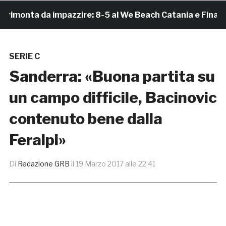
monta da impazzire: 8-5 al We Beach Catania e Finale Sc
SERIE C
Sanderra: «Buona partita su
un campo difficile, Bacinovic
contenuto bene dalla
Feralpi»
Di
Redazione GRB
il
19 Marzo 2017 alle 22:41