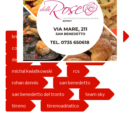
bmc
ciclismo
classifica generale
corsa dei due mari
damiano caruso
dennis
itt
kwiatkowski
michal kwiatkowski
rcs
rohan dennis
san benedetto
san benedetto del tronto
team sky
tirreno
tirrenoadriatico