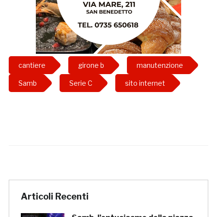
cantiere
girone b
manutenzione
Samb
Serie C
sito internet
Articoli Recenti