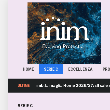
HOME
SERIE C
ECCELLENZA
PR
ULTIME
Samb, la maglia Home 2026/27: «Il sale sulla pel
SERIE C