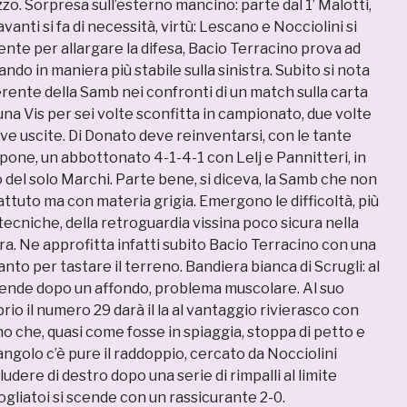
o. Sorpresa sull’esterno mancino: parte dal 1’ Malotti,
avanti si fa di necessità, virtù: Lescano e Nocciolini si
ente per allargare la difesa, Bacio Terracino prova ad
ndo in maniera più stabile sulla sinistra. Subito si nota
rente della Samb nei confronti di un match sulla carta
na Vis per sei volte sconfitta in campionato, due volte
tive uscite. Di Donato deve reinventarsi, con le tante
pone, un abbottonato 4-1-4-1 con Lelj e Pannitteri, in
 del solo Marchi. Parte bene, si diceva, la Samb che non
ttuto ma con materia grigia. Emergono le difficoltà, più
ecniche, della retroguardia vissina poco sicura nella
ra. Ne approfitta infatti subito Bacio Terracino con una
anto per tastare il terreno. Bandiera bianca di Scrugli: al
arrende dopo un affondo, problema muscolare. Al suo
prio il numero 29 darà il la al vantaggio rivierasco con
no che, quasi come fosse in spiaggia, stoppa di petto e
’angolo c’è pure il raddoppio, cercato da Nocciolini
udere di destro dopo una serie di rimpalli al limite
pogliatoi si scende con un rassicurante 2-0.