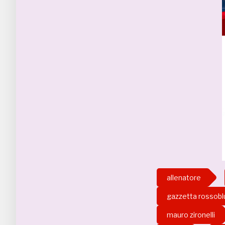
allenatore
gazzetta rossobl
mauro zironelli