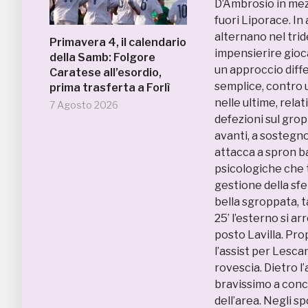
D’Ambrosio in mezz
fuori Liporace. In 
alternano nel trid
Primavera 4, il calendario
impensierire gioca
della Samb: Folgore
un approccio diffe
Caratese all’esordio,
semplice, contro u
prima trasferta a Forlì
nelle ultime, rela
7 Agosto 2026
defezioni sul grop
avanti, a sostegno
attacca a spron ba
psicologiche che t
gestione della sfe
bella sgroppata, t
25’ l’esterno si 
posto Lavilla. Pro
l’assist per Lesca
rovescia. Dietro l
bravissimo a concl
dell’area. Negli s