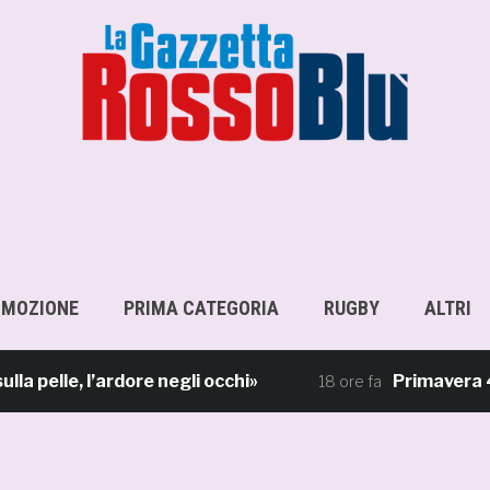
OMOZIONE
PRIMA CATEGORIA
RUGBY
ALTRI
le, l’ardore negli occhi»
Primavera 4, il ca
18 ore fa