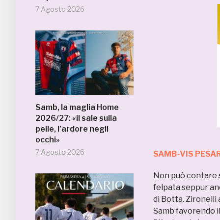
7 Agosto 2026
Samb, la maglia Home
2026/27: «Il sale sulla
pelle, l’ardore negli
occhi»
7 Agosto 2026
SAMB-VIS PESA
Non può contare s
felpata seppur anc
di Botta. Zironelli
Samb favorendo il 