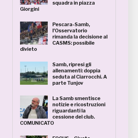
squadra in piazza
Giorgini
Pescara-Samb,
l’Osservatorio
rimanda la decisione al
CASMS: possibile
divieto
Samb, ripresi gli
allenamenti: doppia
seduta al Ciarrocchi. A
parte Tunjov
La Samb smentisce
notizie e ricostruzioni
riguardanti la
cessione del club.
COMUNICATO