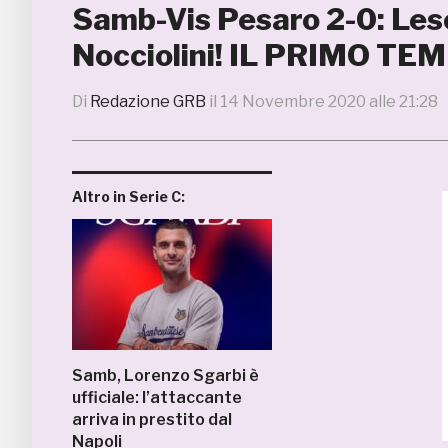
Samb-Vis Pesaro 2-0: Lesc
Nocciolini! IL PRIMO TE
Di
Redazione GRB
il
14 Novembre 2020 alle 21:28
Altro in Serie C:
Samb, Lorenzo Sgarbi è
ufficiale: l’attaccante
arriva in prestito dal
Napoli