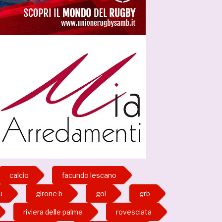
calcio
facundo lescano
u
girone b
gol
grb
riviera delle palme
rovesciata