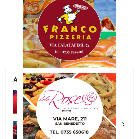
Articoli Recenti
Samb, Lorenzo Sgarbi è
ufficiale: l’attaccante arriva in
prestito dal Napoli
Samb, la maglia Home 2026/27:
«Il sale sulla pelle, l’ardore negli
occhi»