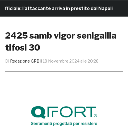
ciale: l’attaccante arriva in prestito dal Napoli
6 o
2425 samb vigor senigallia
tifosi 30
Di
Redazione GRB
il
18 Novembre 2024 alle 20:28