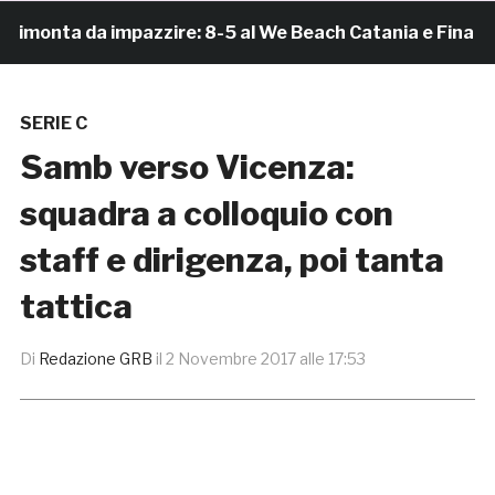
onta da impazzire: 8-5 al We Beach Catania e Finale Scu
SERIE C
Samb verso Vicenza:
squadra a colloquio con
staff e dirigenza, poi tanta
tattica
Di
Redazione GRB
il
2 Novembre 2017 alle 17:53