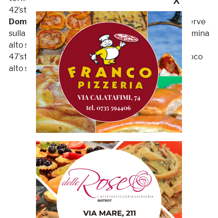
X
42’st – La Samb parte in contropiede con
Di
Domenicantonio
; il numero undici si accentra e serve
sulla sinistra
Fabretti
. Il tiro del nuovo entrato termina
alto sopra la traversa.
47’st – Colpo di testa di
Prosperi
che termina di poco
alto sopra la traversa.