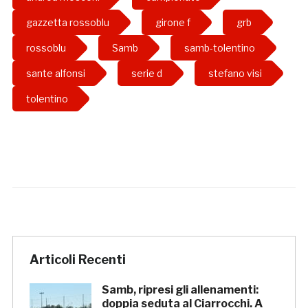
gazzetta rossoblu
girone f
grb
rossoblu
Samb
samb-tolentino
sante alfonsi
serie d
stefano visi
tolentino
Articoli Recenti
Samb, ripresi gli allenamenti:
doppia seduta al Ciarrocchi. A