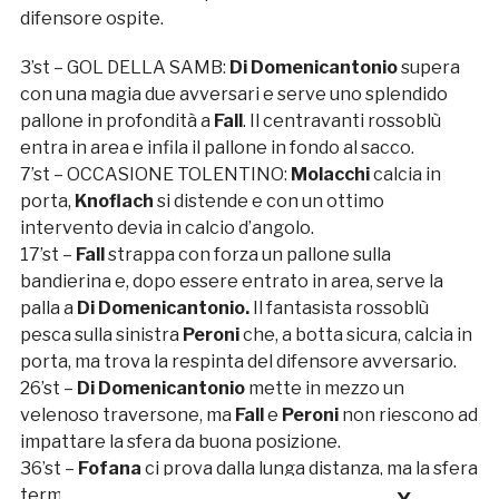
difensore ospite.
3’st – GOL DELLA SAMB:
Di Domenicantonio
supera
con una magia due avversari e serve uno splendido
pallone in profondità a
Fall
. Il centravanti rossoblù
entra in area e infila il pallone in fondo al sacco.
7’st – OCCASIONE TOLENTINO:
Molacchi
calcia in
porta,
Knoflach
si distende e con un ottimo
intervento devia in calcio d’angolo.
17’st –
Fall
strappa con forza un pallone sulla
bandierina e, dopo essere entrato in area, serve la
palla a
Di Domenicantonio.
Il fantasista rossoblù
pesca sulla sinistra
Peroni
che, a botta sicura, calcia in
porta, ma trova la respinta del difensore avversario.
26’st –
Di Domenicantonio
mette in mezzo un
velenoso traversone, ma
Fall
e
Peroni
non riescono ad
impattare la sfera da buona posizione.
36’st –
Fofana
ci prova dalla lunga distanza, ma la sfera
termina larga sul fondo.