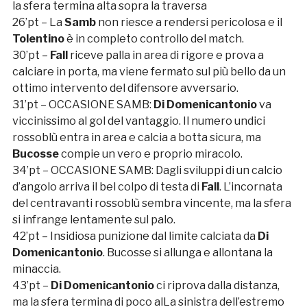
la sfera termina alta sopra la traversa
26’pt – La
Samb
non riesce a rendersi pericolosa e il
Tolentino
è in completo controllo del match.
30’pt –
Fall
riceve palla in area di rigore e prova a
calciare in porta, ma viene fermato sul più bello da un
ottimo intervento del difensore avversario.
31’pt – OCCASIONE SAMB:
Di Domenicantonio
va
viccinissimo al gol del vantaggio. Il numero undici
rossoblù entra in area e calcia a botta sicura, ma
Bucosse
compie un vero e proprio miracolo.
34’pt – OCCASIONE SAMB: Dagli sviluppi di un calcio
d’angolo arriva il bel colpo di testa di
Fall
. L’incornata
del centravanti rossoblù sembra vincente, ma la sfera
si infrange lentamente sul palo.
42’pt – Insidiosa punizione dal limite calciata da
Di
Domenicantonio
. Bucosse si allunga e allontana la
minaccia.
43’pt –
Di Domenicantonio
ci riprova dalla distanza,
ma la sfera termina di poco alLa sinistra dell’estremo