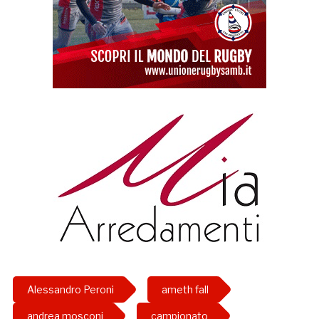
Alessandro Peroni
ameth fall
andrea mosconi
campionato