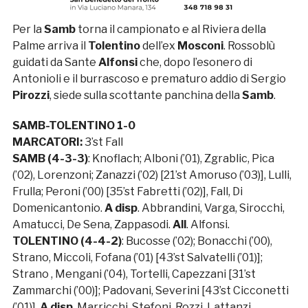
Per la
Samb
torna il campionato e al Riviera della
Palme arriva il
Tolentino
dell’ex
Mosconi
. Rossoblù
guidati da Sante
Alfonsi
che, dopo l’esonero di
Antonioli e il burrascoso e prematuro addio di Sergio
Pirozzi
, siede sulla scottante panchina della
Samb
.
SAMB-TOLENTINO 1-0
MARCATORI:
3’st Fall
SAMB (4-3-3)
: Knoflach; Alboni (’01), Zgrablic, Pica
(’02), Lorenzoni; Zanazzi (’02) [21’st Amoruso (’03)], Lulli,
Frulla; Peroni (’00) [35’st Fabretti (’02)], Fall, Di
Domenicantonio.
A disp
. Abbrandini, Varga, Sirocchi,
Amatucci, De Sena, Zappasodi.
All
. Alfonsi.
TOLENTINO (4-4-2)
: Bucosse (’02); Bonacchi (’00),
Strano, Miccoli, Fofana (’01) [43’st Salvatelli (’01)];
Strano , Mengani (’04), Tortelli, Capezzani [31’st
Zammarchi (’00)]; Padovani, Severini [43’st Cicconetti
(’01)].
A disp
. Marricchi, Stefoni, Rozzi, Lattanzi,