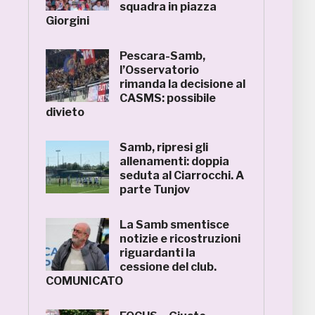
squadra in piazza
Giorgini
Pescara-Samb,
l’Osservatorio
rimanda la decisione al
CASMS: possibile
divieto
Samb, ripresi gli
allenamenti: doppia
seduta al Ciarrocchi. A
parte Tunjov
La Samb smentisce
notizie e ricostruzioni
riguardanti la
cessione del club.
COMUNICATO