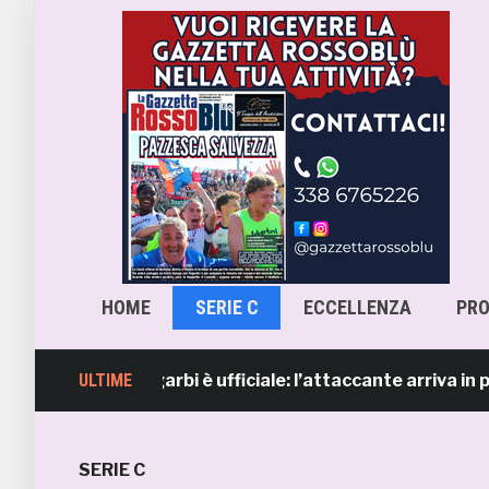
HOME
SERIE C
ECCELLENZA
PR
 Lorenzo Sgarbi è ufficiale: l’attaccante arriva in prestit
ULTIME
SERIE C