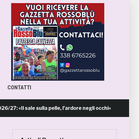
CONTATTI
l sale sulla pelle, l’ardore negli occhi»
Pr
10 ore fa