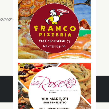
Segui la GRB
Facebook
/02/2021 n. 199/2021
Instagram
Twitter
Youtube
Gazzetta RossoBlù