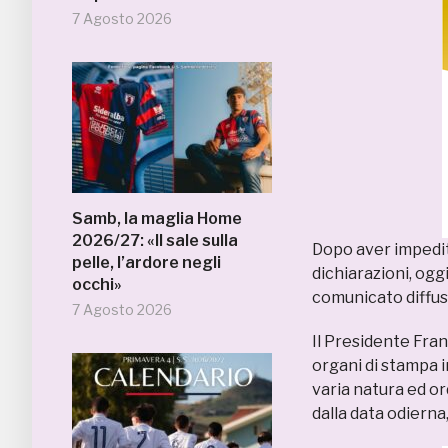
7 Agosto 2026
Samb, la maglia Home
2026/27: «Il sale sulla
Dopo aver impedito 
pelle, l’ardore negli
dichiarazioni, oggi
occhi»
comunicato diffus
7 Agosto 2026
Il Presidente Fran
organi di stampa in
varia natura ed o
dalla data odierna,