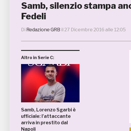
Samb, silenzio stampa anc
Fedeli
Di
Redazione GRB
il
27 Dicembre 2016 alle 12:05
Altro in Serie C:
Samb, Lorenzo Sgarbi è
ufficiale: l’attaccante
arriva in prestito dal
Napoli