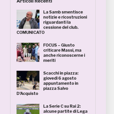
Articoli Recenti
La Samb smentisce
notizie e ricostruzioni
riguardanti la
cessione del club.
COMUNICATO
FOCUS – Giusto
criticare Massi, ma
anche riconoscerne i
meriti
Scacchi in piazza:
giovedì 6 agosto
appuntamento in
piazza Salvo
D’Acquisto
La Serie C su Rai 2:
alcune partite di Lega