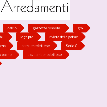
calcio
gazzetta rossoblu
grb
blu
lega pro
riviera delle palme
amb
sambenedettese
Serie C
le palme
u.s. sambenedettese