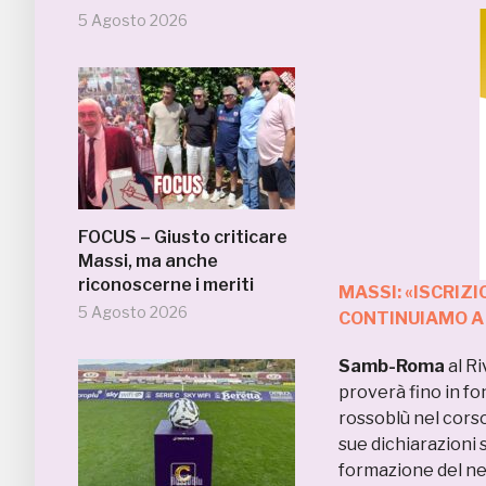
5 Agosto 2026
FOCUS – Giusto criticare
Massi, ma anche
riconoscerne i meriti
MASSI: «ISCRIZ
5 Agosto 2026
CONTINUIAMO A
Samb-Roma
al Ri
proverà fino in f
rossoblù nel corso 
sue dichiarazioni 
formazione del ne