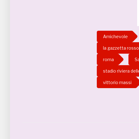
Amichevole
la gazzetta rosso
roma
S
stadio riviera del
vittorio massi