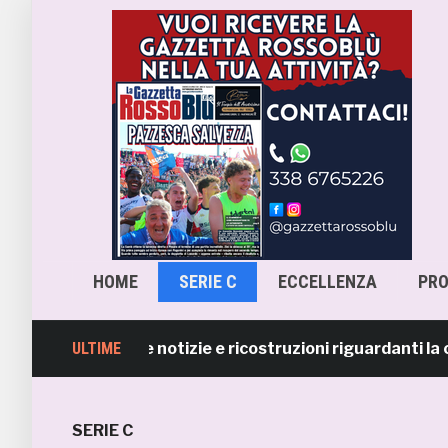
HOME
SERIE C
ECCELLENZA
PR
b smentisce notizie e ricostruzioni riguardanti la cess
ULTIME
SERIE C