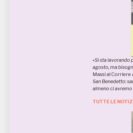
«Si sta lavorando p
agosto, ma bisogna
Massi al Corriere 
San Benedetto: sar
almeno ci avremo
TUTTE LE NOTI