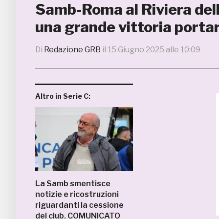
Samb-Roma al Riviera del
una grande vittoria portare
Di
Redazione GRB
il
15 Giugno 2025 alle 10:09
Altro in Serie C:
La Samb smentisce
notizie e ricostruzioni
riguardanti la cessione
del club. COMUNICATO