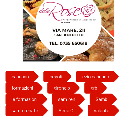
capuano
cevoli
ezio capuano
formazioni
girone b
grb
le formazioni
sam-ren
Samb
samb-renate
Serie C
valente