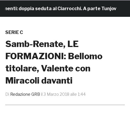
enti: doppia seduta al Ciarrocchi. A parte Tunjov
17 
SERIE C
Samb-Renate, LE
FORMAZIONI: Bellomo
titolare, Valente con
Miracoli davanti
Di
Redazione GRB
il
3 Marzo 2018 alle 1:44