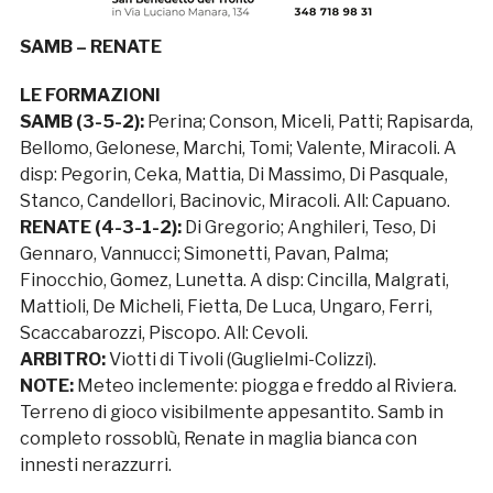
SAMB – RENATE
LE FORMAZIONI
SAMB (3-5-2):
Perina; Conson, Miceli, Patti; Rapisarda,
Bellomo, Gelonese, Marchi, Tomi; Valente, Miracoli. A
disp: Pegorin, Ceka, Mattia, Di Massimo, Di Pasquale,
Stanco, Candellori, Bacinovic, Miracoli. All: Capuano.
RENATE (4-3-1-2):
Di Gregorio; Anghileri, Teso, Di
Gennaro, Vannucci; Simonetti, Pavan, Palma;
Finocchio, Gomez, Lunetta. A disp: Cincilla, Malgrati,
Mattioli, De Micheli, Fietta, De Luca, Ungaro, Ferri,
Scaccabarozzi, Piscopo. All: Cevoli.
ARBITRO:
Viotti di Tivoli (Guglielmi-Colizzi).
NOTE:
Meteo inclemente: piogga e freddo al Riviera.
Terreno di gioco visibilmente appesantito. Samb in
completo rossoblù, Renate in maglia bianca con
innesti nerazzurri.