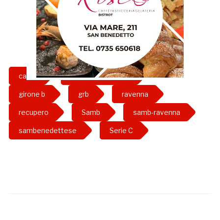
calcio
gazzetta rossoblu
girone b
grb
ravenna
recupero
Samb
samb-ravenna
sambenedettese
Serie C