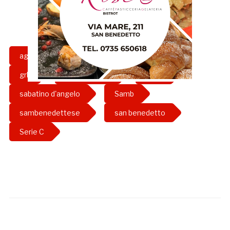
agraria
campo
francavilla
grb
porto d'ascoli
rimini
sabatino d'angelo
Samb
sambenedettese
san benedetto
Serie C