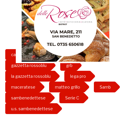
calcio
calciomercato
gazzetta rossoblu
grb
la gazzetta rossoblu
lega pro
maceratese
matteo grillo
Samb
sambenedettese
Serie C
u.s. sambenedettese