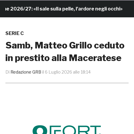
026/27: «Il sale sulla pelle, l’ardore negli occhi»
7 
SERIE C
Samb, Matteo Grillo ceduto
in prestito alla Maceratese
Di
Redazione GRB
il
6 Luglio 2026 alle 18:14