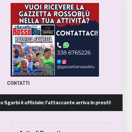
CONTATTI
i è ufficiale: l’attaccante arriva in prestito dal Napoli