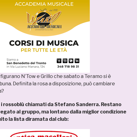
 figurano N’Tow e Grillo che sabato a Teramo si è
una. Definita la rosa a disposizione, può cambiare
a?
 i rossoblù chiamati da Stefano Sanderra. Restano
regato al gruppo, ma lontano dalla miglior condizione
ito la lista diramata dal club: