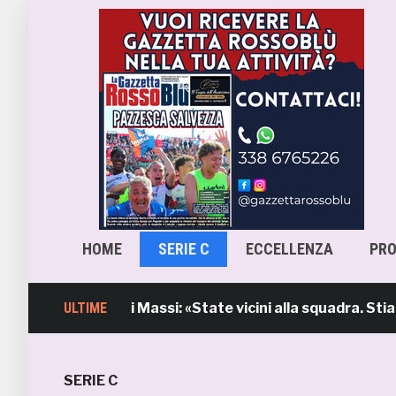
HOME
SERIE C
ECCELLENZA
PR
l’intervento di Massi: «State vicini alla squadra. Stiamo 
ULTIME
SERIE C