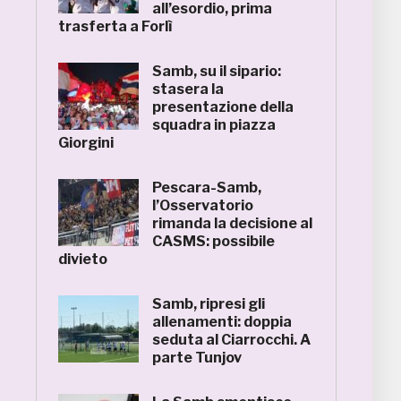
all’esordio, prima
trasferta a Forlì
Samb, su il sipario:
stasera la
presentazione della
squadra in piazza
Giorgini
Pescara-Samb,
l’Osservatorio
rimanda la decisione al
CASMS: possibile
divieto
Samb, ripresi gli
allenamenti: doppia
seduta al Ciarrocchi. A
parte Tunjov