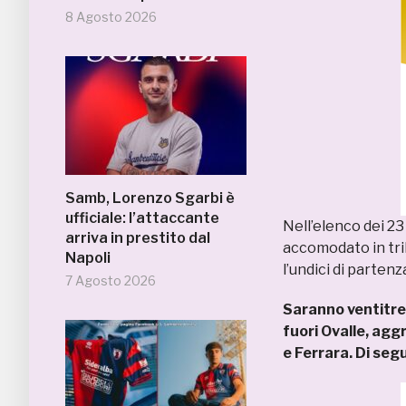
8 Agosto 2026
Samb, Lorenzo Sgarbi è
ufficiale: l’attaccante
Nell’elenco dei 23
arriva in prestito dal
accomodato in trib
Napoli
l’undici di partenz
7 Agosto 2026
Saranno ventitre
fuori Ovalle, agg
e Ferrara. Di segu