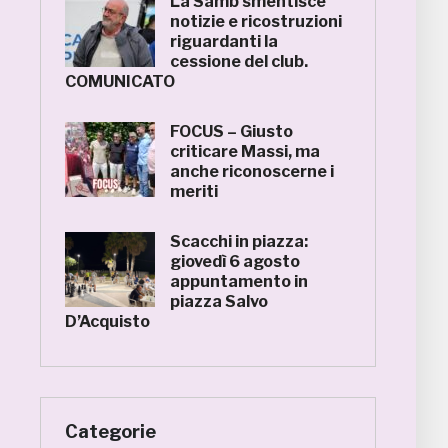
La Samb smentisce
notizie e ricostruzioni
riguardanti la
cessione del club.
COMUNICATO
FOCUS – Giusto
criticare Massi, ma
anche riconoscerne i
meriti
Scacchi in piazza:
giovedì 6 agosto
appuntamento in
piazza Salvo
D’Acquisto
Categorie