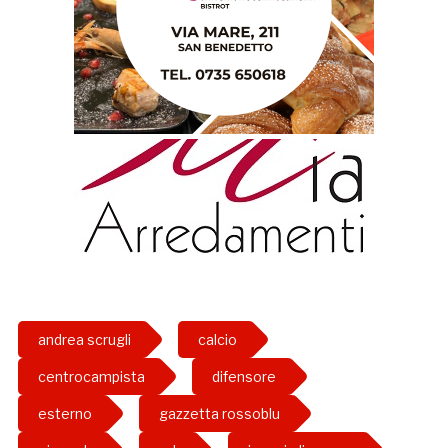
andrea scrugli
calcio
centrocampista
difensore
esterno
gazzetta rossoblu