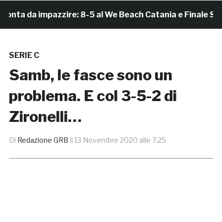
a da impazzire: 8-5 al We Beach Catania e Finale Scudet
SERIE C
Samb, le fasce sono un
problema. E col 3-5-2 di
Zironelli…
Di
Redazione GRB
il
13 Novembre 2020 alle 7:25