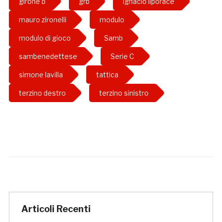
girone b
grb
ignacio liporace
mauro zironelli
modulo
modulo di gioco
Samb
sambenedettese
Serie C
simone lavilla
tattica
terzino destro
terzino sinistro
Articoli Recenti