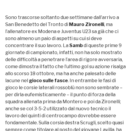
Sono trascorse soltanto due settimane dall’arrivo a
San Benedetto del Tronto di
Mauro Zironelli
, ma
l’allenatore ex Modena e Juventus U23 sa già che ci
sono almeno un paio di aspetti su cui si deve
concentrare il suo lavoro. La
Samb
di queste prime 9
giornate di campionato, infatti, non ha solo mostrato
delle difficoltà a penetrare l’area di rigore avversaria,
come dimostra il fatto che l’ultimo gol su azione risalga
allo scorso 18 ottobre, ma ha anche palesato delle
lacune nel
gioco sulle fasce
. In entrambe le fasi di
gioco le corsie laterali rossoblù non sono sembrate –
per dirla eufemisticamente – il punto di forza della
squadra allenata prima da Montero e poi da Zironelli;
anche se col 3-5-2 utilizzato dal nuovo tecnico il
lavoro dei quinti di centrocampo dovrebbe essere
fondamentale. Sulla corsia destra Scrugli, scelto quasi
sempre come titolare al posto del giovane Lavilla, ha