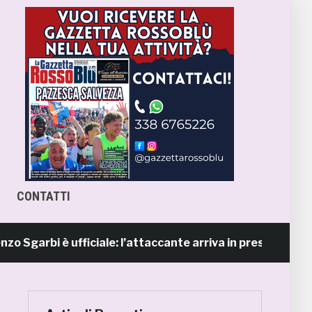
CONTATTI
bi è ufficiale: l’attaccante arriva in prestito dal Napoli