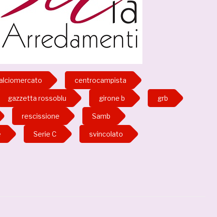
alciomercato
centrocampista
gazzetta rossoblu
girone b
grb
rescissione
Samb
e
Serie C
svincolato