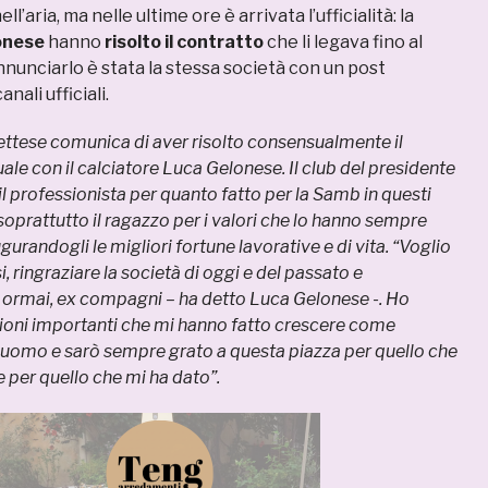
l’aria, ma nelle ultime ore è arrivata l’ufficialità: la
onese
hanno
risolto il contratto
che li legava fino al
nunciarlo è stata la stessa società con un post
nali ufficiali.
ttese comunica di aver risolto consensualmente il
ale con il calciatore Luca Gelonese. Il club del presidente
il professionista per quanto fatto per la Samb in questi
soprattutto il ragazzo per i valori che lo hanno sempre
urandogli le migliori fortune lavorative e di vita. “Voglio
osi, ringraziare la società di oggi e del passato e
, ormai, ex compagni – ha detto Luca Gelonese -. Ho
gioni importanti che mi hanno fatto crescere come
 uomo e sarò sempre grato a questa piazza per quello che
e per quello che mi ha dato”.