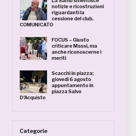
La Samb smentisce
notizie e ricostruzioni
riguardanti la
cessione del club.
COMUNICATO
FOCUS – Giusto
criticare Massi, ma
anche riconoscerne i
meriti
Scacchi in piazza:
giovedì 6 agosto
appuntamento in
piazza Salvo
D’Acquisto
Categorie