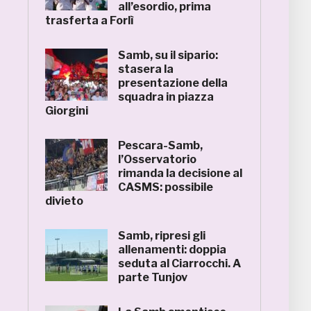
all’esordio, prima
trasferta a Forlì
Samb, su il sipario:
stasera la
presentazione della
squadra in piazza
Giorgini
Pescara-Samb,
l’Osservatorio
rimanda la decisione al
CASMS: possibile
divieto
Samb, ripresi gli
allenamenti: doppia
seduta al Ciarrocchi. A
parte Tunjov