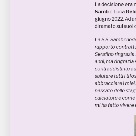
La decisione era nel
Samb
e Luca
Gel
giugno 2022. Ad an
diramato sui suoi ca
La S.S. Sambenede
rapporto contrattu
Serafino ringrazia 
anni, ma ringrazia 
contraddistinto aug
salutare tutti i tif
abbracciare i miei
passato delle sta
calciatore e come
mi ha fatto vivere 