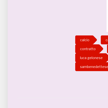
calcio
c
contratto
luca gelonese
sambenedettes