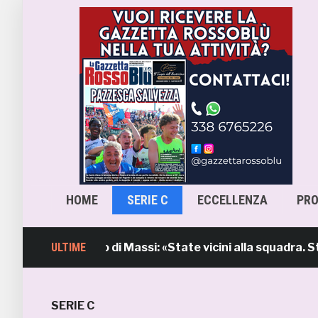
HOME
SERIE C
ECCELLENZA
PR
 l’intervento di Massi: «State vicini alla squadra. Stiamo
ULTIME
SERIE C