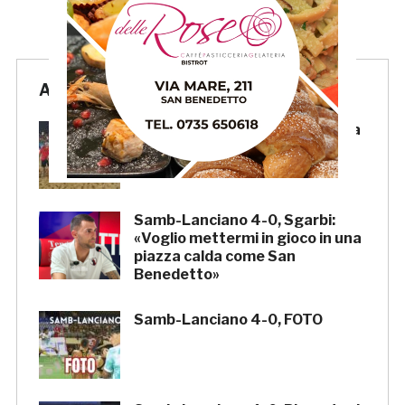
Articoli Recenti
Samb Beach Soccer, rimonta da
impazzire: 8-5 al We Beach
Catania e Finale Scudetto!
Samb-Lanciano 4-0, Sgarbi:
«Voglio mettermi in gioco in una
piazza calda come San
Benedetto»
Samb-Lanciano 4-0, FOTO