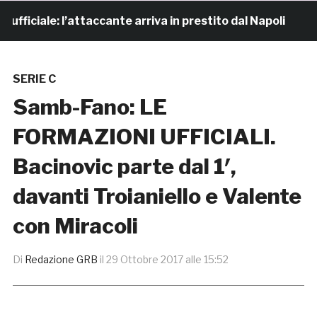
iciale: l’attaccante arriva in prestito dal Napoli
6 o
SERIE C
Samb-Fano: LE
FORMAZIONI UFFICIALI.
Bacinovic parte dal 1′,
davanti Troianiello e Valente
con Miracoli
Di
Redazione GRB
il
29 Ottobre 2017 alle 15:52