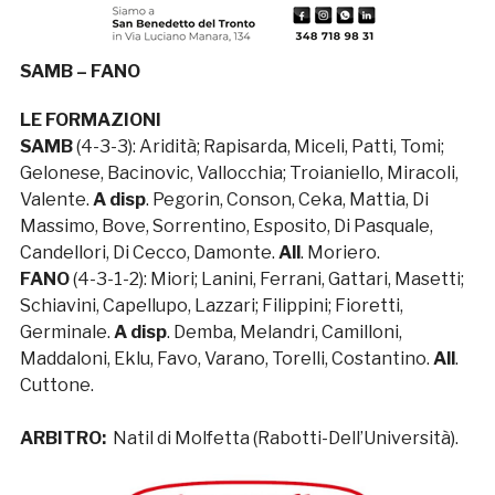
SAMB – FANO
LE FORMAZIONI
SAMB
(4-3-3): Aridità; Rapisarda, Miceli, Patti, Tomi;
Gelonese, Bacinovic, Vallocchia; Troianiello, Miracoli,
Valente.
A disp
. Pegorin, Conson, Ceka, Mattia, Di
Massimo, Bove, Sorrentino, Esposito, Di Pasquale,
Candellori, Di Cecco, Damonte.
All
. Moriero.
FANO
(4-3-1-2): Miori; Lanini, Ferrani, Gattari, Masetti;
Schiavini, Capellupo, Lazzari; Filippini; Fioretti,
Germinale.
A disp
. Demba, Melandri, Camilloni,
Maddaloni, Eklu, Favo, Varano, Torelli, Costantino.
All
.
Cuttone.
ARBITRO:
Natil di Molfetta (Rabotti-Dell’Università).