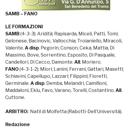
SAMB – FANO
LE FORMAZIONI
SAMB
(4-3-3): Aridità; Rapisarda, Miceli, Patti, Tomi;
Gelonese, Bacinovic, Vallocchia; Troianiello, Miracoli,
Valente.
A disp
. Pegorin, Conson, Ceka, Mattia, Di
Massimo, Bove, Sorrentino, Esposito, Di Pasquale,
Candellori, Di Cecco, Damonte.
All
. Moriero.
FANO
(4-3-1-2): Miori; Lanini, Ferrani, Gattari, Masetti;
Schiavini, Capellupo, Lazzari; Filippini; Fioretti,
Germinale.
A disp
. Demba, Melandri, Camilloni,
Maddaloni, Eklu, Favo, Varano, Torelli, Costantino.
All
.
Cuttone.
ARBITRO:
Natil di Molfetta (Rabotti-Dell’Università).
Redazione