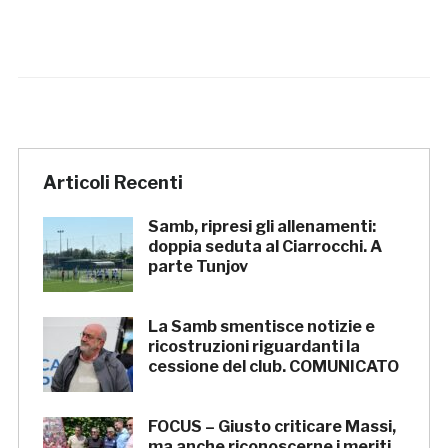
Articoli Recenti
Samb, ripresi gli allenamenti:
doppia seduta al Ciarrocchi. A
parte Tunjov
La Samb smentisce notizie e
ricostruzioni riguardanti la
cessione del club. COMUNICATO
FOCUS – Giusto criticare Massi,
ma anche riconoscerne i meriti