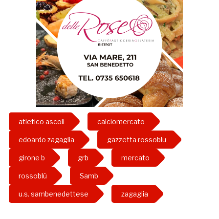
atletico ascoli
calciomercato
edoardo zagaglia
gazzetta rossoblu
girone b
grb
mercato
rossoblù
Samb
u.s. sambenedettese
zagaglia