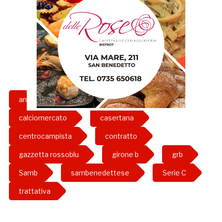
angelo d'angelo
calcio
calciomercato
casertana
centrocampista
contratto
gazzetta rossoblu
girone b
grb
Samb
sambenedettese
Serie C
trattativa