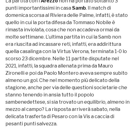
La partita con l’
Arezzo
non ha portato soltanto 3
punti importantissimi in casa
Samb
. Il match di
domenica scorsa al Riviera delle Palme, infatti, è stato
quello in cui la porta difesa da Tommaso Nobile è
rimasta inviolata, cosa che non accadeva ormai da
molte settimane. L’ultima partita in cui la Samb non
era riuscita ad incassare reti, infatti, era addirittura
quella casalinga con la Virtus Verona, terminata 1-0 lo
scorso 23 dicembre. Nelle 11 partite disputate nel
2021, infatti, la squadra allenata prima da Mauro
Zironelli e poi da Paolo Montero aveva sempre subito
almeno un gol. Che nel momento più delicato della
stagione, anche per via delle questioni societarie che
stanno tenendo in ansia tutto il popolo
sambenedettese, si sia trovato un equilibrio, almeno in
mezzo al campo? La risposta arriverà sabato, nella
delicata trasferta di Pesaro con la Vis a caccia di
pesanti punti salvezza.