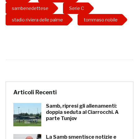
sambenedettese
Serie C
stadio riviera delle palme
tommaso nobile
Articoli Recenti
Samb, ripresi gli allenamenti:
doppia seduta al Ciarrocchi. A
parte Tunjov
La Samb smentisce notizie e