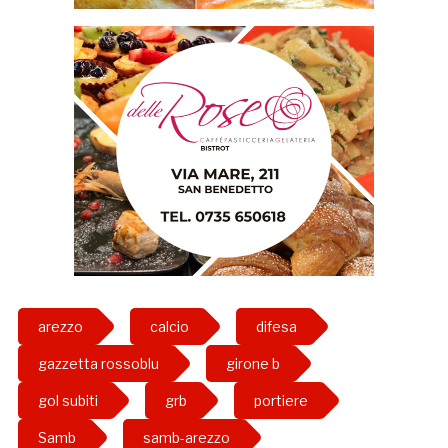
arezzo
calcio
difesa
gazzetta rossoblu
girone b
gol subiti
grb
portiere
Samb
samb-arezzo