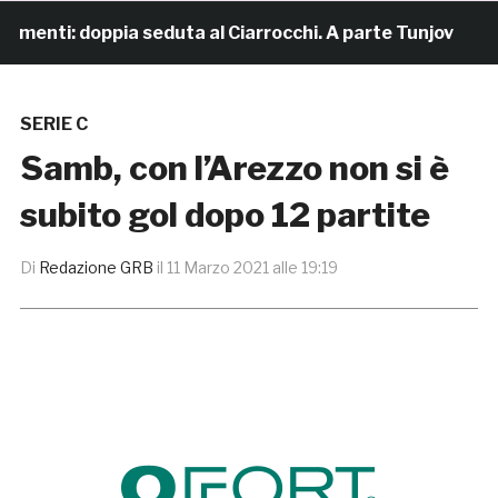
menti: doppia seduta al Ciarrocchi. A parte Tunjov
21
SERIE C
Samb, con l’Arezzo non si è
subito gol dopo 12 partite
Di
Redazione GRB
il
11 Marzo 2021 alle 19:19