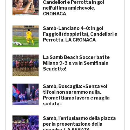
Candellori e Perrotta in gol
nell’ultima amichevole.
CRONACA
Samb-Lanciano 4-0: in gol
Faggioli (doppietta), Candellori e
Perrotta. LA CRONACA
La Samb Beach Soccer batte
Milano 9-3 e va in Semifinale
Scudetto!
Samb, Boscaglia: «Senza voi
tifosi non saremmo nulla.
Promettiamo lavoro e maglia
sudata»
Samb, l’entusiasmo della piazza
per la presentazione della
squadra. LA SERATA