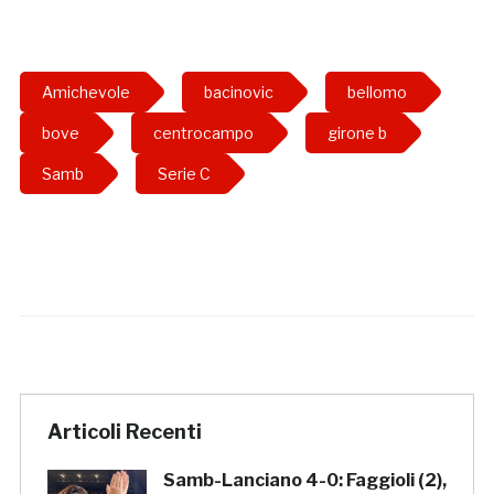
Amichevole
bacinovic
bellomo
bove
centrocampo
girone b
Samb
Serie C
Articoli Recenti
Samb-Lanciano 4-0: Faggioli (2),