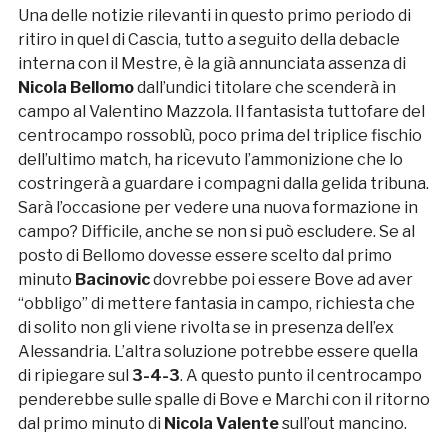
Una delle notizie rilevanti in questo primo periodo di
ritiro in quel di Cascia, tutto a seguito della debacle
interna con il Mestre, è la già annunciata assenza di
Nicola
Bellomo
dall’undici titolare che scenderà in
campo al Valentino Mazzola. Il fantasista tuttofare del
centrocampo rossoblù, poco prima del triplice fischio
dell’ultimo match, ha ricevuto l’ammonizione che lo
costringerà a guardare i compagni dalla gelida tribuna.
Sarà l’occasione per vedere una nuova formazione in
campo? Difficile, anche se non si può escludere. Se al
posto di Bellomo dovesse essere scelto dal primo
minuto
Bacinovic
dovrebbe poi essere Bove ad aver
“obbligo” di mettere fantasia in campo, richiesta che
di solito non gli viene rivolta se in presenza dell’ex
Alessandria. L’altra soluzione potrebbe essere quella
di ripiegare sul
3-4-3
. A questo punto il centrocampo
penderebbe sulle spalle di Bove e Marchi con il ritorno
dal primo minuto di
Nicola
Valente
sull’out mancino.