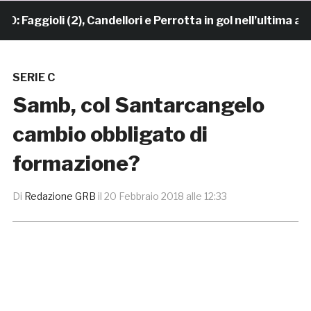
aggioli (2), Candellori e Perrotta in gol nell’ultima ami
SERIE C
Samb, col Santarcangelo
cambio obbligato di
formazione?
Di
Redazione GRB
il
20 Febbraio 2018 alle 12:33