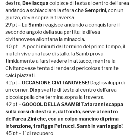
destra,
Bevilacqua
colpisce di testa al centro dell’area
andando a schiacciare la sfera che
Semprini
, con un
guizzo, devia sopra la traversa.
29’pt – La
Samb
reagisce andando a conquistare il
secondo angolo della sua partita: la difesa
civitanovese allontana la minaccia.
40’pt – A pochi minuti dal termine del primo tempo, il
match vive una fase di stallo: la Samb prova
timidamente a farsi vedere in attacco, mentre la
Civitanovese tenta di rendersi pericolosa tramite
calci piazzati.
41’pt –
OCCASIONE CIVITANOVESE!
Dagli sviluppi di
un corner,
Diop
svetta di testa al centro dell’area
piccola: palla che termina sopra la traversa.
42’pt –
GOOOOL DELLA SAAMB!
Tataranni
scappa
sulla corsi di destra e, dal fondo, serve al centro
dell’area Zini che, con un colpo mancino di prima
intenzione, trafigge Petrucci. Samb in vantaggio!
45’pt – 1′ di recupero