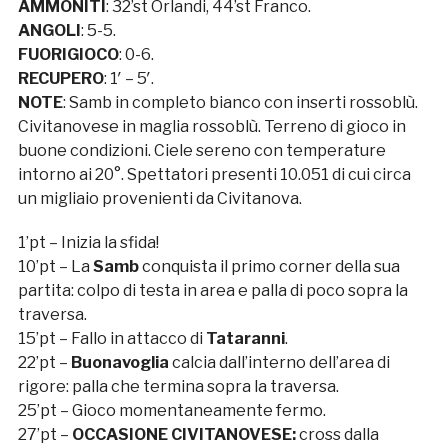
AMMONITI
: 32’st Orlandi, 44’st Franco.
ANGOLI
: 5-5.
FUORIGIOCO
: 0-6.
RECUPERO
: 1′ – 5′.
NOTE
: Samb in completo bianco con inserti rossoblù.
Civitanovese in maglia rossoblù. Terreno di gioco in
buone condizioni. Ciele sereno con temperature
intorno ai 20°. Spettatori presenti 10.051 di cui circa
un migliaio provenienti da Civitanova.
1’pt – Inizia la sfida!
10’pt – La
Samb
conquista il primo corner della sua
partita: colpo di testa in area e palla di poco sopra la
traversa.
15’pt – Fallo in attacco di
Tataranni
.
22’pt –
Buonavoglia
calcia dall’interno dell’area di
rigore: palla che termina sopra la traversa.
25’pt – Gioco momentaneamente fermo.
27’pt –
OCCASIONE CIVITANOVESE:
cross dalla