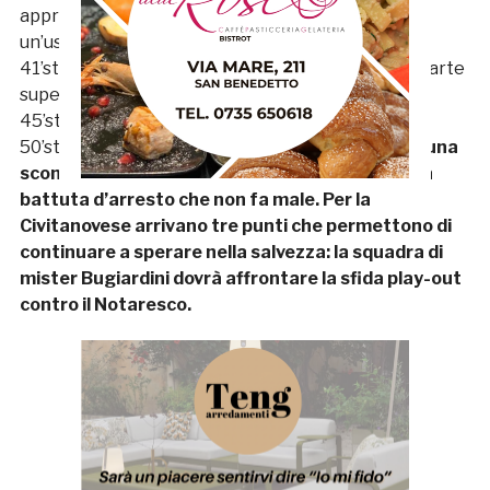
approfittare di un pallone vagante in area dopo
un’uscita bassa non perfetta di Semprini.
41’st – D’Innocenzo calcia dal limite e colpisce la parte
superiore del palo.
45’st – 5′ di recupero.
50’st –
La Samb conclude la regular season con una
sconfitta davanti ai 10 mila del Riviera, ma è una
battuta d’arresto che non fa male. Per la
Civitanovese arrivano tre punti che permettono di
continuare a sperare nella salvezza: la squadra di
mister Bugiardini dovrà affrontare la sfida play-out
contro il Notaresco.