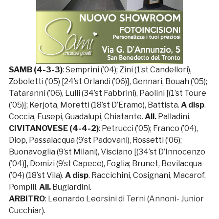
SAMB (4-3-3)
: Semprini (’04); Zini (1’st Candellori),
Zoboletti (’05) [24’st Orlandi (’06)], Gennari, Bouah (’05);
Tataranni (’06), Lulli (34’st Fabbrini), Paolini [(1’st Toure
(’05)]; Kerjota, Moretti (18’st D’Eramo), Battista.
A disp
.
Coccia, Eusepi, Guadalupi, Chiatante.
All.
Palladini.
CIVITANOVESE (4-4-2)
: Petrucci (’05); Franco (’04),
Diop, Passalacqua (9’st Padovani), Rossetti (’06);
Buonavoglia (9’st Milani), Visciano [(34’st D’Innocenzo
(’04)], Domizi (9’st Capece), Foglia; Brunet, Bevilacqua
(’04) (18’st Vila).
A disp
. Raccichini, Cosignani, Macarof,
Pompili.
All.
Bugiardini.
ARBITRO
: Leonardo Leorsini di Terni (Annoni- Junior
Cucchiar).