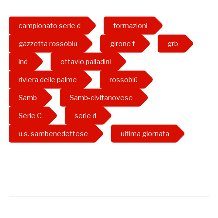
campionato serie d
formazioni
gazzetta rossoblu
girone f
grb
lnd
ottavio palladini
riviera delle palme
rossoblù
Samb
Samb-civitanovese
Serie C
serie d
u.s. sambenedettese
ultima giornata