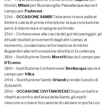
Domizi,
Milani
per Buonavoglia, Passalacqua lascia il
campo per
Padovani
.
13’st –
OCCASIONE SAMB!
Tataranni riceve palla al
limite e calcia di prima intenzione: la sua conclusione,
però, è imprecisa e si spegne sul fondo.
15’st – Civitanovese alla caccia del gol del pareggio: gli
attuali risultati provenienti dagli altri campi, al
momento, condannano la formazione di mister
Bugiardini alla retrocessione diretta in Eccellenza.
18’st – Sostituzione Samb:
Moretti
lascia il campo per
D’Eramo
.
18’st – Sostituzione Civitanovese:
Bevilacqua
lascia il
campo per
Vilka
.
24’st – Sostituzione Samb:
Orlandi
prende il posto di
Zoboletti.
29’st –
OCCASIONE CIVITANOVESE!
Dopo un batti e
ribatti al centro dell’area della Samb, gli ospiti
riescono a crearsi l’occasione di calciare in porta con