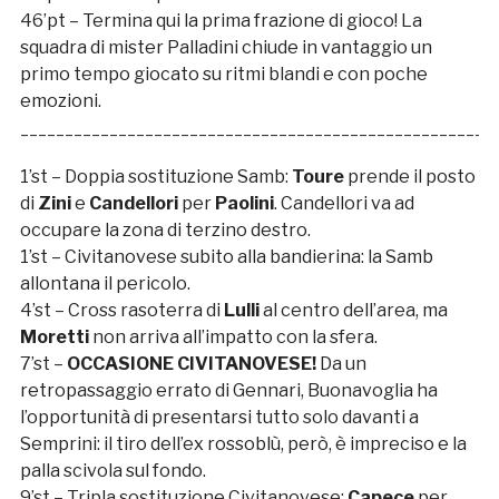
46’pt – Termina qui la prima frazione di gioco! La
squadra di mister Palladini chiude in vantaggio un
primo tempo giocato su ritmi blandi e con poche
emozioni.
_____________________________________________________
1’st – Doppia sostituzione Samb:
Toure
prende il posto
di
Zini
e
Candellori
per
Paolini
. Candellori va ad
occupare la zona di terzino destro.
1’st – Civitanovese subito alla bandierina: la Samb
allontana il pericolo.
4’st – Cross rasoterra di
Lulli
al centro dell’area, ma
Moretti
non arriva all’impatto con la sfera.
7’st –
OCCASIONE CIVITANOVESE!
Da un
retropassaggio errato di Gennari, Buonavoglia ha
l’opportunità di presentarsi tutto solo davanti a
Semprini: il tiro dell’ex rossoblù, però, è impreciso e la
palla scivola sul fondo.
9’st – Tripla sostituzione Civitanovese:
Capece
per