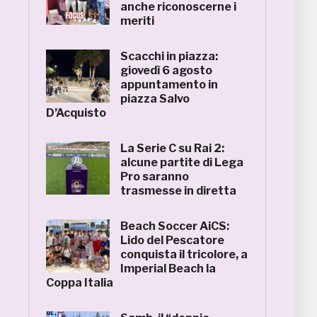
anche riconoscerne i
meriti
Scacchi in piazza:
giovedì 6 agosto
appuntamento in
piazza Salvo
D’Acquisto
La Serie C su Rai 2:
alcune partite di Lega
Pro saranno
trasmesse in diretta
Beach Soccer AiCS:
Lido del Pescatore
conquista il tricolore, a
Imperial Beach la
Coppa Italia