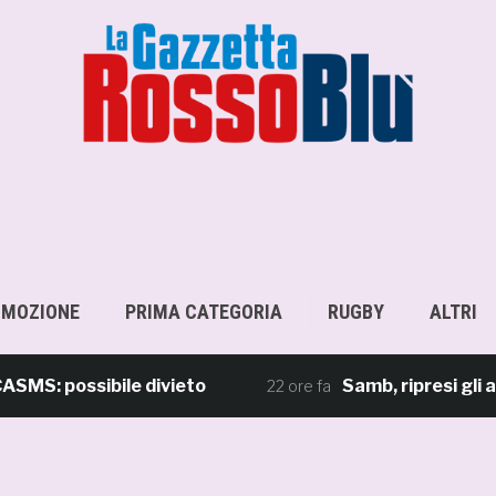
OMOZIONE
PRIMA CATEGORIA
RUGBY
ALTRI
possibile divieto
Samb, ripresi gli allenam
22 ore fa