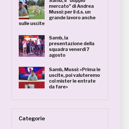
Samb, il “doppio
mercato” di Andrea
Mussi: per il d.s. un
grande lavoro anche
sulle uscite
Samb, la
presentazione della
squadra venerdì 7
agosto
Samb, Mussi: «Prima le
uscite, poi valuteremo
col mister le entrate
da fare»
Categorie