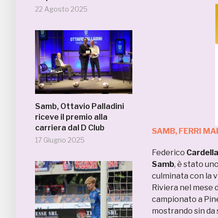
22 Agosto 2025
Samb, Ottavio Palladini
riceve il premio alla
carriera dal D Club
SAMB, FERRI MA
17 Giugno 2025
Federico
Cardell
Samb
, è stato un
culminata con la v
Riviera nel mese d
campionato a Pinet
mostrando sin da 