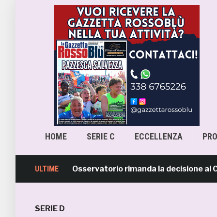
HOME
SERIE C
ECCELLENZA
PR
ara-Samb, l’Osservatorio rimanda la decisione al CASMS: 
ULTIME
SERIE D