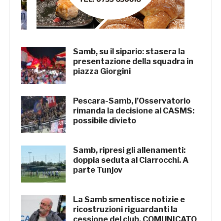
Samb: Folgore Caratese
all’esordio, prima trasferta a
Forlì
Samb, su il sipario: stasera la
presentazione della squadra in
piazza Giorgini
Pescara-Samb, l’Osservatorio
rimanda la decisione al CASMS:
possibile divieto
Samb, ripresi gli allenamenti:
doppia seduta al Ciarrocchi. A
parte Tunjov
La Samb smentisce notizie e
ricostruzioni riguardanti la
cessione del club. COMUNICATO