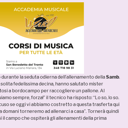
o durante la seduta odierna dell’allenamento della
Samb
.
la solita fedelissima decina, hanno salutato mister
osi a bordocampo per raccogliere un pallone. Al
iamo sempre, forza!” il tecnico ha risposto: “Lo so, lo so.
scuso se oggi vi abbiamo costretto a questa trasferta qui
 domani torneremo ad allenarci a casa”. Tornerà quindi
ni il campo che ospiterà gli allenamenti della prima