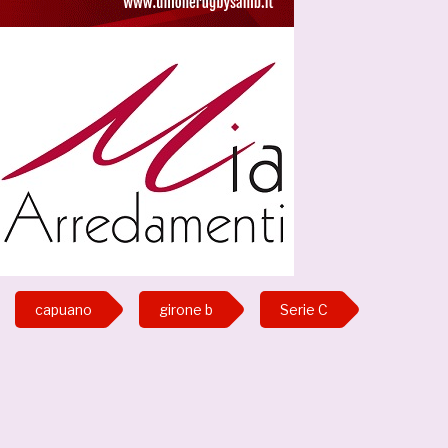
capuano
girone b
Serie C