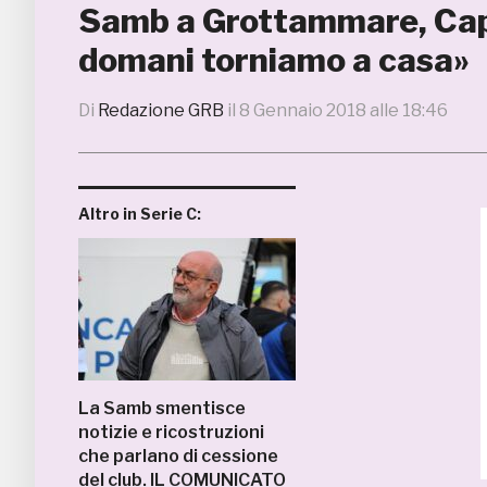
Samb a Grottammare, Capu
domani torniamo a casa»
Di
Redazione GRB
il
8 Gennaio 2018 alle 18:46
Altro in Serie C:
La Samb smentisce
notizie e ricostruzioni
che parlano di cessione
del club. IL COMUNICATO