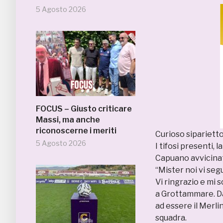
5 Agosto 2026
FOCUS – Giusto criticare
Massi, ma anche
riconoscerne i meriti
Curioso sipariett
5 Agosto 2026
I tifosi presenti, 
Capuano avvicinat
“Mister noi vi segu
Vi ringrazio e mi 
a Grottammare. Da
ad essere il Merli
squadra.