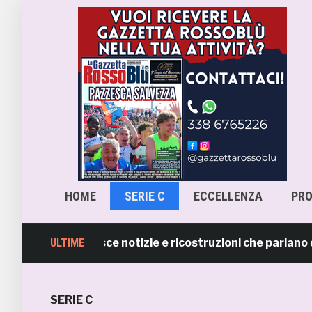
HOME
SERIE C
ECCELLENZA
PR
Samb smentisce notizie e ricostruzioni che parlano di ce
ULTIME
SERIE C