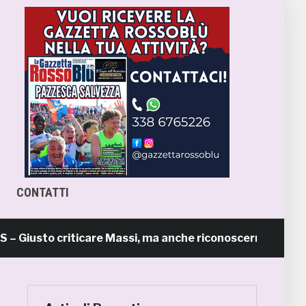
CONTATTI
sto criticare Massi, ma anche riconoscerne i meriti