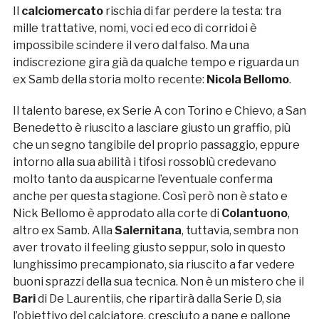
Il
calciomercato
rischia di far perdere la testa: tra
mille trattative, nomi, voci ed eco di corridoi è
impossibile scindere il vero dal falso. Ma una
indiscrezione gira già da qualche tempo e riguarda un
ex Samb della storia molto recente:
Nicola Bellomo
.
Il talento barese, ex Serie A con Torino e Chievo, a San
Benedetto è riuscito a lasciare giusto un graffio, più
che un segno tangibile del proprio passaggio, eppure
intorno alla sua abilità i tifosi rossoblù credevano
molto tanto da auspicarne l’eventuale conferma
anche per questa stagione. Così però non è stato e
Nick Bellomo è approdato alla corte di
Colantuono
,
altro ex Samb. Alla
Salernitana
, tuttavia, sembra non
aver trovato il feeling giusto seppur, solo in questo
lunghissimo precampionato, sia riuscito a far vedere
buoni sprazzi della sua tecnica. Non è un mistero che il
Bari
di De Laurentiis, che ripartirà dalla Serie D, sia
l’obiettivo del calciatore, cresciuto a pane e pallone