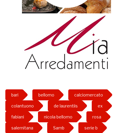
bari
bellomo
calciomercato
colantuono
de laurentiis
ex
fabiani
nicola bellomo
rosa
salernitana
Samb
serie b