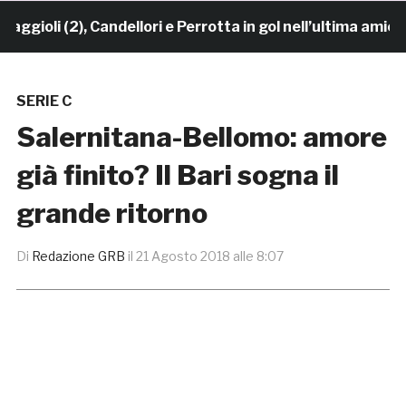
oli (2), Candellori e Perrotta in gol nell’ultima amiche
SERIE C
Salernitana-Bellomo: amore
già finito? Il Bari sogna il
grande ritorno
Di
Redazione GRB
il
21 Agosto 2018 alle 8:07