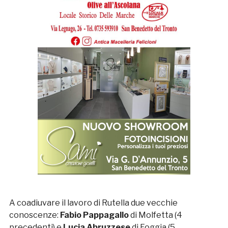
A coadiuvare il lavoro di Rutella due vecchie
conoscenze:
Fabio
Pappagallo
di Molfetta (4
precedenti) e
Lucia
Abruzzese
di Foggia (5