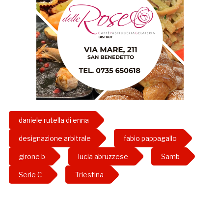
daniele rutella di enna
designazione arbitrale
fabio pappagallo
girone b
lucia abruzzese
Samb
Serie C
Triestina