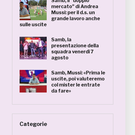
Samb, il “doppio
mercato” di Andrea
Mussi: per il d.s. un
grande lavoro anche
sulle uscite
Samb, la
presentazione della
squadra venerdì 7
agosto
Samb, Mussi: «Prima le
uscite, poi valuteremo
col mister le entrate
da fare»
Categorie