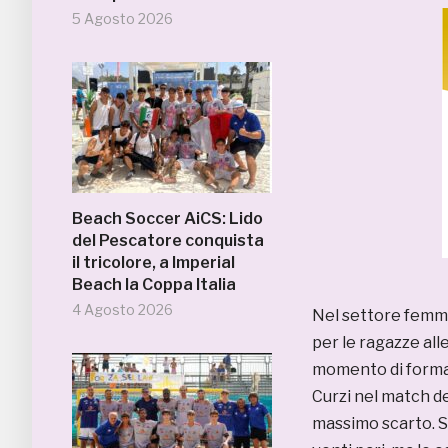
5 Agosto 2026
Beach Soccer AiCS: Lido
del Pescatore conquista
il tricolore, a Imperial
Beach la Coppa Italia
4 Agosto 2026
Nel settore femmi
per le ragazze al
momento di forma
Curzi nel match d
massimo scarto. So