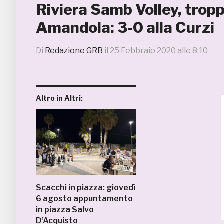
Riviera Samb Volley, tropp
Amandola: 3-0 alla Curzi
Di
Redazione GRB
il
25 Febbraio 2020 alle 8:10
Altro in Altri:
Scacchi in piazza: giovedì
6 agosto appuntamento
in piazza Salvo
D’Acquisto