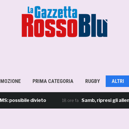
OMOZIONE
PRIMA CATEGORIA
RUGBY
ALTRI
ssibile divieto
Samb, ripresi gli allename
18 ore fa