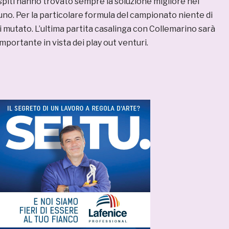
ospiti hanno trovato sempre la soluzione migliore nel
. Per la particolare formula del campionato niente di
mutato. L’ultima partita casalinga con Collemarino sarà
portante in vista dei play out venturi.