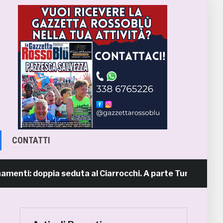
CONTATTI
nti: doppia seduta al Ciarrocchi. A parte Tunjov
1 gi