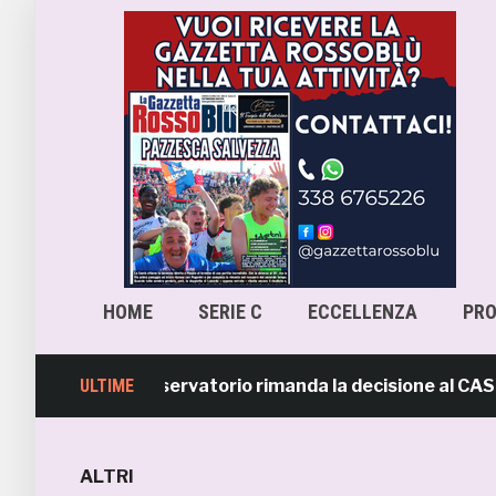
HOME
SERIE C
ECCELLENZA
PR
a-Samb, l’Osservatorio rimanda la decisione al CASMS: po
ULTIME
ALTRI