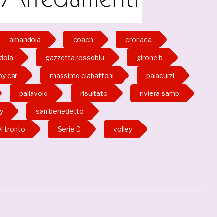
amandola
coach
cronaca
dola
gazzetta rossoblu
girone b
py car
massimo ciabattoni
palacurzi
pallavolo
risultato
riviera samb
ey
san benedetto
l tronto
Serie C
volley