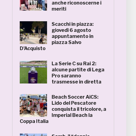
anche riconoscerne i
meriti
Scacchi in piazza:
giovedì 6 agosto
appuntamento in
piazza Salvo
D’Acquisto
La Serie C su Rai 2:
alcune partite di Lega
Pro saranno
trasmesse in diretta
Beach Soccer AiCS:
Lido del Pescatore
conquista il tricolore, a
Imperial Beach la
Coppa Italia