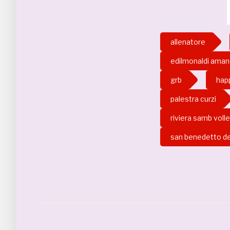
allenatore
edilmonaldi aman
grb
hap
palestra curzi
riviera samb voll
san benedetto de