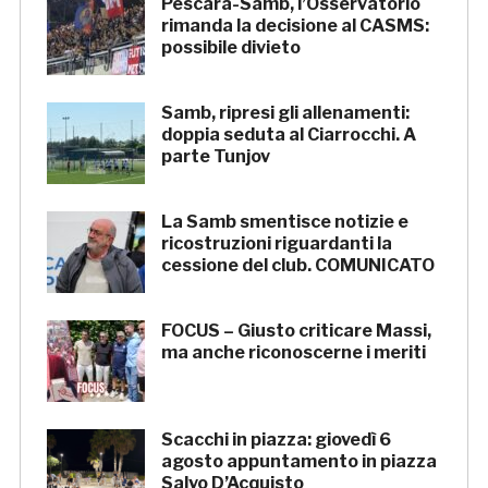
Pescara-Samb, l’Osservatorio
rimanda la decisione al CASMS:
possibile divieto
Samb, ripresi gli allenamenti:
doppia seduta al Ciarrocchi. A
parte Tunjov
La Samb smentisce notizie e
ricostruzioni riguardanti la
cessione del club. COMUNICATO
FOCUS – Giusto criticare Massi,
ma anche riconoscerne i meriti
Scacchi in piazza: giovedì 6
agosto appuntamento in piazza
Salvo D’Acquisto